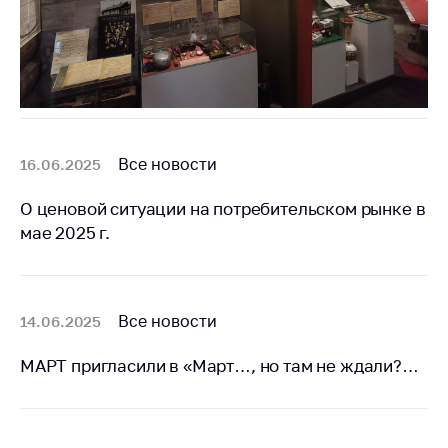
Важное на сайте
Сообщить о росте
цен
Ценообразование
на лекарственные
средства, изделия
Все новости
16.06.2025
медицинского
назначения и
О ценовой ситуации на потребительском рынке в
медицинскую
технику
мае 2025 г.
Решение Комиссии
по установлению
факта нарушения
Все новости
14.06.2025
(отсутствия)
нарушения
МАРТ пригласили в «Март…, но там не ждали?…
антимонопольного
законодательства
Предостережения и