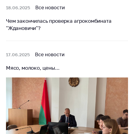
деятельность в
Республике
Все новости
18.06.2025
Беларусь
Чем закончилась проверка агрокомбината
Защита
"Ждановичи"?
персональных
данных
Новости
Все новости
17.06.2025
Обратиться в МАРТ
Мясо, молоко, цены...
Личный прием
граждан и юр. лиц
Прямaя телефоннaя
линия
Горячая линия
Электронные
обращения