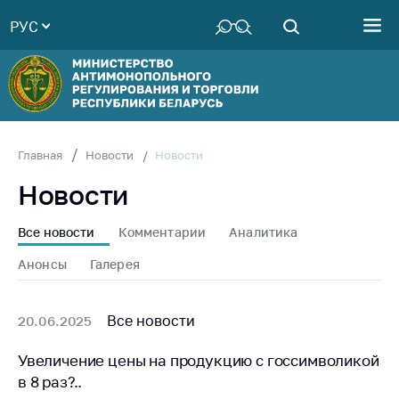
РУС
Министерство
Руководство
Структура
Министерства
Территориальные
Новости
Главная
Новости
органы
Новости
Законодательство
Антикоррупционная
Все новости
Комментарии
Аналитика
деятельность
Анонсы
Галерея
Общественно-
консультативный
совет
Все новости
20.06.2025
Соискателям
Увеличение цены на продукцию с госсимволикой
в 8 раз?..
Награждения