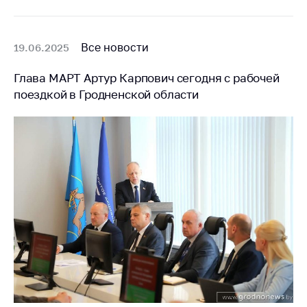
Белорусская
универсальная
товарная биржа
Все новости
19.06.2025
Общественная
Глава МАРТ Артур Карпович сегодня с рабочей
жизнь
поездкой в Гродненской области
Идеологическая
работа
Официальные
геральдические
символы
5 лет МАРТ
Деятельность
Ценовая политика
Антимонопольное
регулирование и
конкуренция