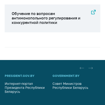
Обучение по вопросам
антимонопольного регулирования и
конкурентной политики
PRESIDENT.GOV.BY
GOVERNMENT.BY
SO
Интернет-портал
Совет Министров
Со
Президента Республики
Республики Беларусь
На
Беларусь
Ре