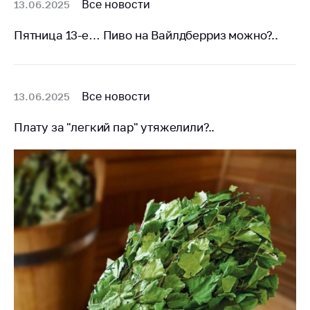
предупреждения
Все новости
13.06.2025
Общественное
Пятница 13-е… Пиво на Вайлдберриз можно?..
обсуждение
проектов
Маркировка
товаров
Все новости
13.06.2025
Упрощение условий
Плату за "легкий пар" утяжелили?..
ведения бизнеса
Рекомендации по
предотвращению
распространения
COVID-19 для
субъектов торговли,
общественного
питания, бытового
обслуживания
Обучение по
вопросам