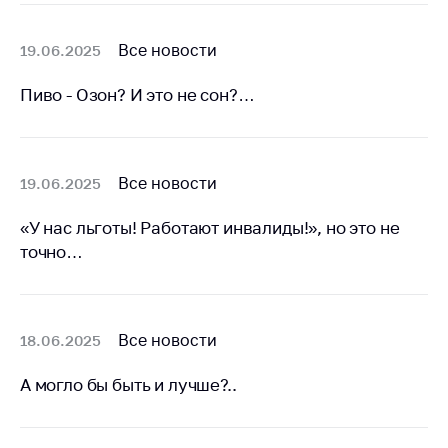
Торговля и услуги
Все новости
19.06.2025
Регулирование и
контроль закупок
Пиво - Озон? И это не сон?…
Защита прав
потребителей
Регулирование
Все новости
19.06.2025
рекламной
деятельности
«У нас льготы! Работают инвалиды!», но это не
точно…
Международное
сотрудничество
Применение мер
нетарифного
Все новости
18.06.2025
регулирования
А могло бы быть и лучше?..
Биржевая торговля
Выставочная