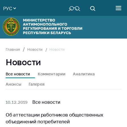
РУС
Министерство
Руководство
Структура
Министерства
Территориальные
Новости
Главная
Новости
органы
Новости
Законодательство
Антикоррупционная
Все новости
Комментарии
Аналитика
деятельность
Анонсы
Галерея
Общественно-
консультативный
совет
Все новости
10.12.2019
Соискателям
Об аттестации работников общественных
объединений потребителей
Награждения