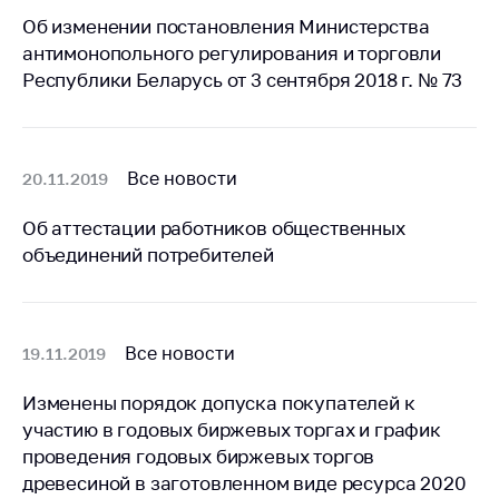
предупреждения
Об изменении постановления Министерства
Общественное
антимонопольного регулирования и торговли
обсуждение
Республики Беларусь от 3 сентября 2018 г. № 73
проектов
Маркировка
товаров
Все новости
20.11.2019
Упрощение условий
ведения бизнеса
Об аттестации работников общественных
объединений потребителей
Рекомендации по
предотвращению
распространения
COVID-19 для
субъектов торговли,
Все новости
19.11.2019
общественного
питания, бытового
Изменены порядок допуска покупателей к
обслуживания
участию в годовых биржевых торгах и график
проведения годовых биржевых торгов
Обучение по
древесиной в заготовленном виде ресурса 2020
вопросам