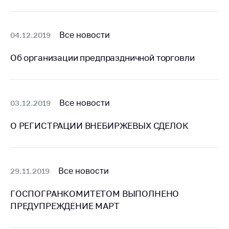
Торговля и услуги
Регулирование и
Все новости
04.12.2019
контроль закупок
Об организации предпраздничной торговли
Защита прав
потребителей
Регулирование
рекламной
Все новости
03.12.2019
деятельности
О РЕГИСТРАЦИИ ВНЕБИРЖЕВЫХ СДЕЛОК
Международное
сотрудничество
Применение мер
нетарифного
Все новости
29.11.2019
регулирования
ГОСПОГРАНКОМИТЕТОМ ВЫПОЛНЕНО
Биржевая торговля
ПРЕДУПРЕЖДЕНИЕ МАРТ
Выставочная