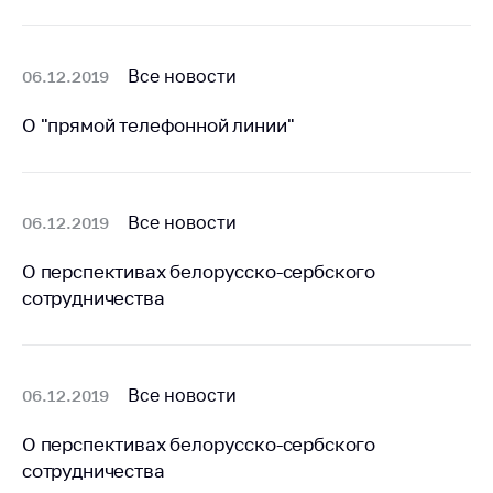
Белорусская
универсальная
товарная биржа
Все новости
06.12.2019
Общественная
О "прямой телефонной линии"
жизнь
Идеологическая
работа
Все новости
06.12.2019
Официальные
геральдические
О перспективах белорусско-сербского
символы
сотрудничества
5 лет МАРТ
Деятельность
Все новости
06.12.2019
Ценовая политика
Антимонопольное
О перспективах белорусско-сербского
регулирование и
сотрудничества
конкуренция