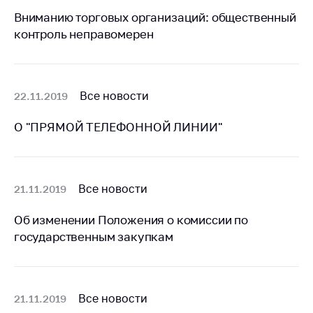
Важное на сайте
Вниманию торговых организаций: общественный
контроль неправомерен
Сообщить о росте
цен
Ценообразование
на лекарственные
Все новости
22.11.2019
средства, изделия
медицинского
О "ПРЯМОЙ ТЕЛЕФОННОЙ ЛИНИИ"
назначения и
медицинскую
технику
Решение Комиссии
Все новости
21.11.2019
по установлению
факта нарушения
Об изменении Положения о комиссии по
(отсутствия)
государственным закупкам
нарушения
антимонопольного
законодательства
Все новости
21.11.2019
Предостережения и