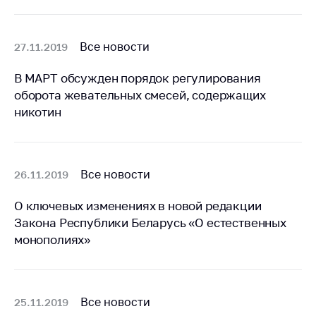
Сообщить о росте
цен на товары
Сообщить о росте
Все новости
27.11.2019
цен на лекарства и
медицинские
В МАРТ обсужден порядок регулирования
изделия
оборота жевательных смесей, содержащих
никотин
Контакты
Адрес и режим
работы
Все новости
26.11.2019
Приемная
Министра
О ключевых изменениях в новой редакции
Горячая линия
Закона Республики Беларусь «О естественных
монополиях»
Пресс-служба
Вышестоящий
государственный
орган
Все новости
25.11.2019