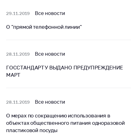
деятельность в
Республике
Беларусь
Все новости
29.11.2019
Защита
О "прямой телефонной линии"
персональных
данных
Новости
Все новости
28.11.2019
Обратиться в МАРТ
ГОССТАНДАРТУ ВЫДАНО ПРЕДУПРЕЖДЕНИЕ
МАРТ
Личный прием
граждан и юр. лиц
Прямaя телефоннaя
линия
Все новости
28.11.2019
Горячая линия
О мерах по сокращению использования в
Электронные
объектах общественного питания одноразовой
обращения
пластиковой посуды