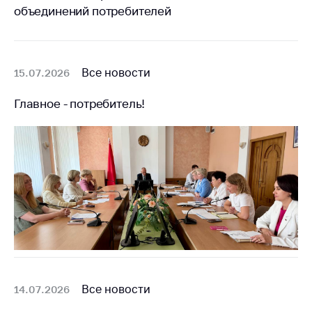
объединений потребителей
Торговля и услуги
Регулирование и
контроль закупок
Все новости
15.07.2026
Защита прав
потребителей
Главное - потребитель!
Регулирование
рекламной
деятельности
Международное
сотрудничество
Применение мер
нетарифного
регулирования
Биржевая торговля
Все новости
14.07.2026
Выставочная