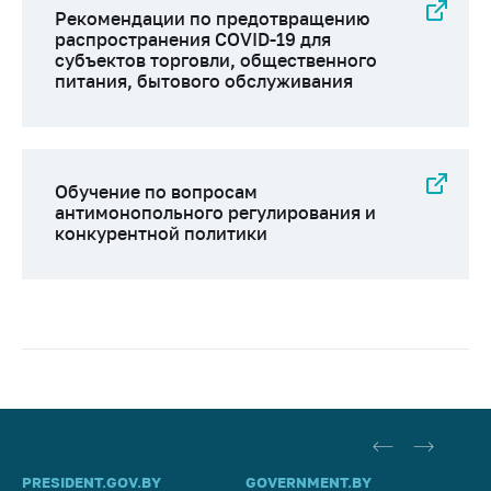
Рекомендации по предотвращению
распространения COVID-19 для
субъектов торговли, общественного
питания, бытового обслуживания
Обучение по вопросам
антимонопольного регулирования и
конкурентной политики
PRESIDENT.GOV.BY
GOVERNMENT.BY
SO