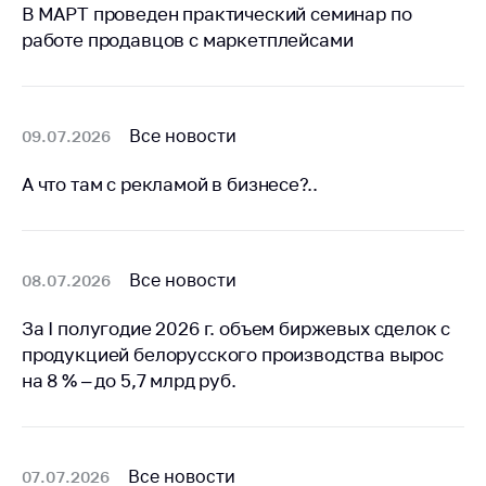
предупреждения
В МАРТ проведен практический семинар по
работе продавцов с маркетплейсами
Общественное
обсуждение
проектов
Маркировка
Все новости
09.07.2026
товаров
А что там с рекламой в бизнесе?..
Упрощение условий
ведения бизнеса
Рекомендации по
предотвращению
Все новости
08.07.2026
распространения
COVID-19 для
За I полугодие 2026 г. объем биржевых сделок с
субъектов торговли,
продукцией белорусского производства вырос
общественного
на 8 % – до 5,7 млрд руб.
питания, бытового
обслуживания
Обучение по
вопросам
Все новости
07.07.2026