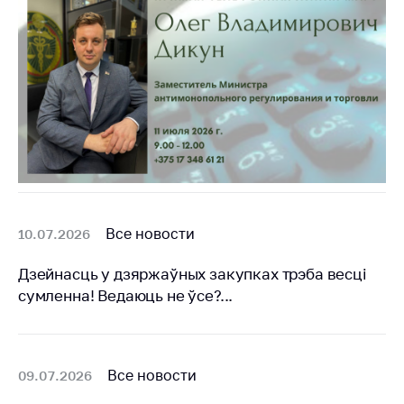
Важное на сайте
Сообщить о росте
цен
Ценообразование
на лекарственные
средства, изделия
медицинского
назначения и
медицинскую
технику
Все новости
10.07.2026
Решение Комиссии
по установлению
Дзейнасць у дзяржаўных закупках трэба весцi
факта нарушения
сумленна! Ведаюць не ўсе?...
(отсутствия)
нарушения
антимонопольного
законодательства
Все новости
09.07.2026
Предостережения и