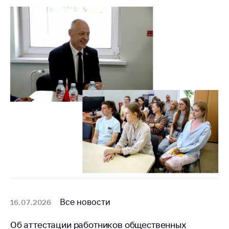
Белорусская
универсальная
товарная биржа
Общественная
жизнь
Идеологическая
работа
Официальные
геральдические
символы
5 лет МАРТ
Деятельность
Ценовая политика
Все новости
16.07.2026
Антимонопольное
регулирование и
Об аттестации работников общественных
конкуренция