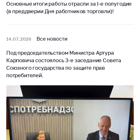
деятельность в
Основные итоги работы отрасли за I-е полугодие
Республике
(в преддверии Дня работников торговли)!
Беларусь
Защита
персональных
данных
Все новости
14.07.2026
Новости
Под председательством Министра Артура
Карповича состоялось 3-е заседание Совета
Обратиться в МАРТ
Союзного государства по защите прав
потребителей.
Личный прием
граждан и юр. лиц
Прямaя телефоннaя
линия
Горячая линия
Электронные
обращения