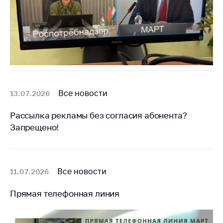
Сообщить о росте
цен на товары
Сообщить о росте
цен на лекарства и
медицинские
изделия
Контакты
Все новости
13.07.2026
Адрес и режим
работы
Рассылка рекламы без согласия абонента?
Приемная
Запрещено!
Министра
Горячая линия
Все новости
11.07.2026
Пресс-служба
Вышестоящий
Прямая телефонная линия
государственный
орган