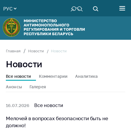
РУС
Министерство
Руководство
Структура
Министерства
Территориальные
Новости
Главная
Новости
органы
Новости
Законодательство
Антикоррупционная
Все новости
Комментарии
Аналитика
деятельность
Анонсы
Галерея
Общественно-
консультативный
совет
Все новости
16.07.2026
Соискателям
Мелочей в вопросах безопасности быть не
должно!
Награждения