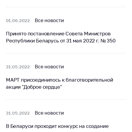
Белорусская
универсальная
товарная биржа
Все новости
01.06.2022
Общественная
Принято постановление Совета Министров
жизнь
Республики Беларусь от 31 мая 2022 г. № 350
Идеологическая
работа
Официальные
Все новости
31.05.2022
геральдические
символы
МАРТ присоединилось к благотворительной
5 лет МАРТ
акции "Доброе сердце"
Деятельность
Ценовая политика
Все новости
31.05.2022
Антимонопольное
регулирование и
В Беларуси проходит конкурс на создание
конкуренция