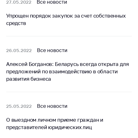
деятельность в
Все новости
27.05.2022
Республике
Беларусь
Упрощен порядок закупок за счет собственных
средств
Защита
персональных
данных
Новости
Все новости
26.05.2022
Алексей Богданов: Беларусь всегда открыта для
Обратиться в МАРТ
предложений по взаимодействию в области
Личный прием
развития бизнеса
граждан и юр. лиц
Прямaя телефоннaя
линия
Все новости
25.05.2022
Горячая линия
О выездном личном приеме граждан и
Электронные
представителей юридических лиц
обращения