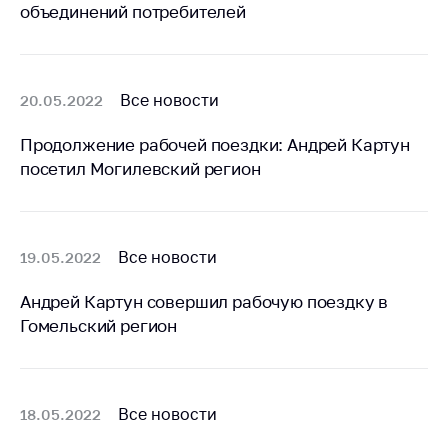
объединений потребителей
Важное на сайте
Сообщить о росте
цен
Все новости
20.05.2022
Ценообразование
на лекарственные
Продолжение рабочей поездки: Андрей Картун
средства, изделия
посетил Могилевский регион
медицинского
назначения и
медицинскую
технику
Все новости
19.05.2022
Решение Комиссии
по установлению
Андрей Картун совершил рабочую поездку в
факта нарушения
Гомельский регион
(отсутствия)
нарушения
антимонопольного
законодательства
Все новости
18.05.2022
Предостережения и