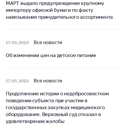
предупреждения
МАРТ выдало предупреждение крупному
импортеру офисной бумаги по факту
Общественное
навязывания принудительного ассортимента
обсуждение
проектов
Маркировка
товаров
Все новости
17.05.2022
Упрощение условий
Об изменении цен на детское питание
ведения бизнеса
Рекомендации по
предотвращению
распространения
Все новости
17.05.2022
COVID-19 для
субъектов торговли,
Продолжение истории о недобросовестном
общественного
поведении субъекта при участии в
питания, бытового
государственных закупках медицинского
обслуживания
оборудования. Верховный суд отказал в
Обучение по
удовлетворении жалобы
вопросам