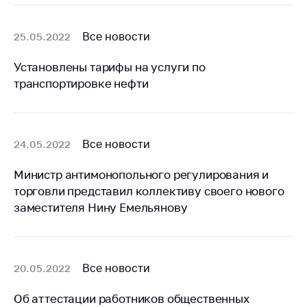
Сообщить о росте
цен на товары
Все новости
25.05.2022
Сообщить о росте
цен на лекарства и
Установлены тарифы на услуги по
медицинские
транспортировке нефти
изделия
Контакты
Адрес и режим
Все новости
24.05.2022
работы
Приемная
Министр антимонопольного регулирования и
Министра
торговли представил коллективу своего нового
заместителя Нину Емельянову
Горячая линия
Пресс-служба
Вышестоящий
Все новости
20.05.2022
государственный
орган
Об аттестации работников общественных