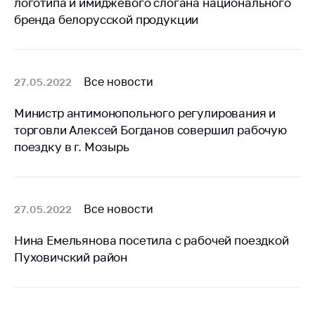
логотипа и имиджевого слогана национального
бренда белорусской продукции
Торговля и услуги
Регулирование и
контроль закупок
Все новости
27.05.2022
Защита прав
потребителей
Министр антимонопольного регулирования и
Регулирование
торговли Алексей Богданов совершил рабочую
рекламной
поездку в г. Мозырь
деятельности
Международное
сотрудничество
Все новости
27.05.2022
Применение мер
нетарифного
Нина Емельянова посетила с рабочей поездкой
регулирования
Пуховичский район
Биржевая торговля
Выставочная