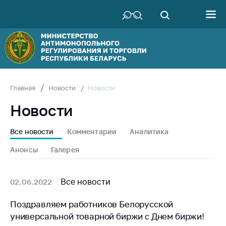
Министерство
Руководство
Структура
Министерства
Территориальные
Новости
Главная
Новости
органы
Новости
Законодательство
Антикоррупционная
Все новости
Комментарии
Аналитика
деятельность
Анонсы
Галерея
Общественно-
консультативный
совет
Все новости
02.06.2022
Соискателям
Поздравляем работников Белорусской
универсальной товарной биржи с Днем биржи!
Награждения