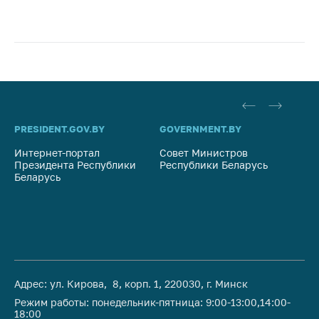
PRESIDENT.GOV.BY
GOVERNMENT.BY
SO
Интернет-портал
Совет Министров
Со
Президента Республики
Республики Беларусь
На
Беларусь
Ре
Адрес: ул. Кирова, 8, корп. 1, 220030, г. Минск
Режим работы: понедельник-пятница: 9:00-13:00,14:00-
18:00