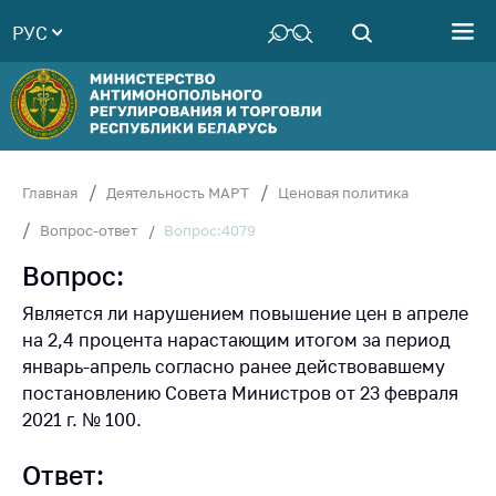
РУС
Министерство
Руководство
Структура
Министерства
Территориальные
Главная
Деятельность МАРТ
Ценовая политика
органы
Вопрос:4079
Вопрос-ответ
Законодательство
Вопрос:
Антикоррупционная
деятельность
Является ли нарушением повышение цен в апреле
на 2,4 процента нарастающим итогом за период
Общественно-
январь-апрель согласно ранее действовавшему
консультативный
постановлению Совета Министров от 23 февраля
совет
2021 г. № 100.
Соискателям
Ответ:
Награждения