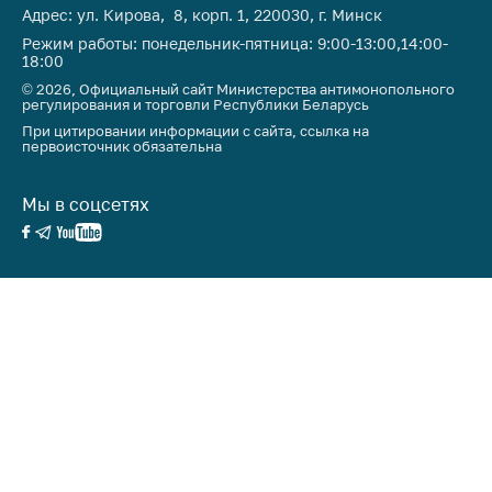
деятельность в
Адрес: ул. Кирова, 8, корп. 1, 220030, г. Минск
Республике
Режим работы: понедельник-пятница: 9:00-13:00,14:00-
Беларусь
18:00
Защита
© 2026, Официальный сайт Министерства антимонопольного
регулирования и торговли Республики Беларусь
персональных
данных
При цитировании информации с сайта, ссылка на
первоисточник обязательна
Новости
Мы в соцсетях
Обратиться в МАРТ
Личный прием
граждан и юр. лиц
Прямaя телефоннaя
линия
Горячая линия
Электронные
обращения