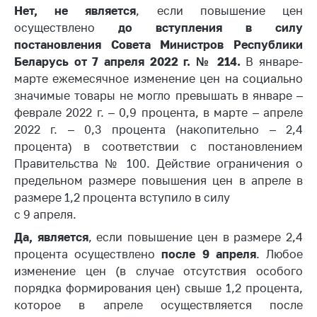
Нет, не является
, если повышение цен
Белорусская
осуществлено
до вступления в силу
универсальная
товарная биржа
постановления Совета Министров Республики
Беларусь от 7 апреля 2022 г. № 214.
В январе-
Общественная
марте ежемесячное изменение цен на социально
жизнь
значимые товары не могло превышать в январе –
Идеологическая
феврале 2022 г. – 0,9 процента, в марте – апреле
работа
2022 г. – 0,3 процента (накопительно – 2,4
процента) в соответствии с постановлением
Официальные
Правительства № 100. Действие ограничения о
геральдические
символы
предельном размере повышения цен в апреле в
размере 1,2 процента вступило в силу
5 лет МАРТ
с 9 апреля.
Деятельность
Да, является
, если повышение цен в размере 2,4
процента осуществлено
после 9 апреля
. Любое
Ценовая политика
изменение цен (в случае отсутствия особого
Антимонопольное
порядка формирования цен) свыше 1,2 процента,
регулирование и
которое в апреле осуществляется после
конкуренция