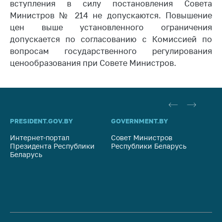
вступления в силу постановления Совета
Торговля и услуги
Министров № 214 не допускаются. Повышение
цен выше установленного ограничения
Регулирование и
допускается по согласованию с Комиссией по
контроль закупок
вопросам государственного регулирования
Защита прав
ценообразования при Совете Министров.
потребителей
Регулирование
рекламной
деятельности
PRESIDENT.GOV.BY
GOVERNMENT.BY
SO
Международное
сотрудничество
Интернет-портал
Совет Министров
Со
Президента Республики
Республики Беларусь
На
Беларусь
Применение мер
Ре
нетарифного
регулирования
Биржевая торговля
Выставочная