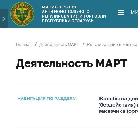
МИНИСТЕРСТВО
АНТИМОНОПОЛЬНОГО
МИ
Министерство
Обрати
РЕГУЛИРОВАНИЯ И ТОРГОВЛИ
РЕСПУБЛИКИ БЕЛАРУСЬ
Руководство
Личн
гражд
Структура
Министерства
Прям
Главная
Деятельность МАРТ
Регулирование и контрол
телеф
Территориальные
Деятельность МАРТ
органы
Горяч
Законодательство
Элек
обра
Антикоррупционная
деятельность
Сообщ
цен н
Жалобы на дей
НАВИГАЦИЯ ПО РАЗДЕЛУ:
Общественно-
(бездействия) 
консультативный
Сообщ
заказчика (орг
совет
цен н
меди
Соискателям
изде