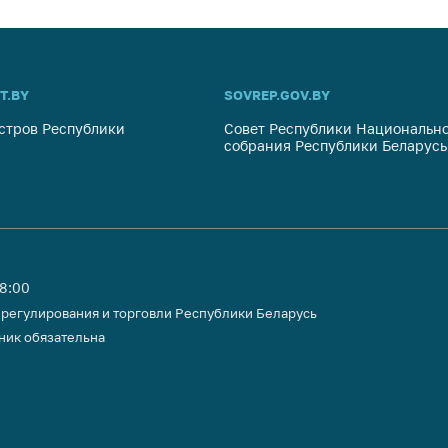
ты
 и режим
ты
T.BY
SOVREP.GOV.BY
мная
стров Республики
стра
Совет Республики Национально
собрания Республики Беларусь
ая линия
с-служба
стоящий
дарственный
н
18:00
 регулирования и торговли Республики Беларусь
на сайте
ник обязательна
ить о росте
образование
карственные