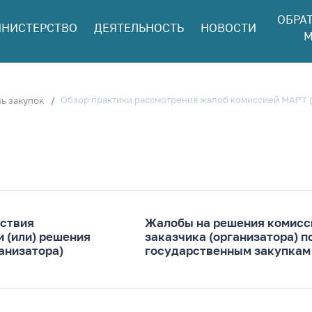
ОБРА
НИСТЕРСТВО
ДЕЯТЕЛЬНОСТЬ
НОВОСТИ
ться в МАРТ
М
ый прием
ан и юр. лиц
aя
Обзор практики рассмотрения жалоб комиссией МАРТ 
ь закупок
оннaя линия
ая линия
тронные
щения
ить о росте
а товары
ствия
Жалобы на решения комисс
и (или) решения
заказчика (организатора) п
ить о росте
анизатора)
государственным закупкам
а лекарства и
цинские
лия