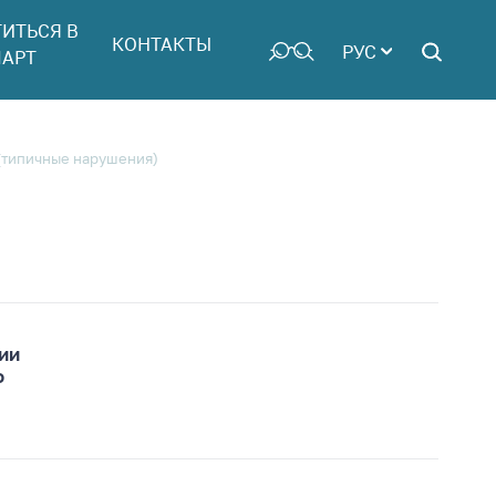
ТИТЬСЯ В
КОНТАКТЫ
РУС
АРТ
(типичные нарушения)
ии
о