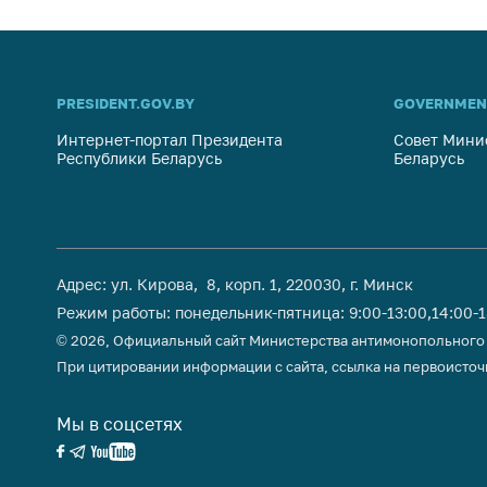
Награждения
Контак
Белорусская
Адрес
универсальная
рабо
товарная биржа
PRESIDENT.GOV.BY
GOVERNMEN
Прие
Общественная
Интернет-портал Президента
Совет Мини
Мини
жизнь
Республики Беларусь
Беларусь
Горяч
Идеологическая
работа
Прес
Официальные
Выше
геральдические
Адрес: ул. Кирова, 8, корп. 1, 220030, г. Минск
госу
символы
орга
Режим работы: понедельник-пятница: 9:00-13:00,14:00-
© 2026, Официальный сайт Министерства антимонопольного
5 лет МАРТ
Важное 
При цитировании информации с сайта, ссылка на первоисточ
Сообщ
Деятельность
цен
Мы в соцсетях
Ценовая политика
Цено
Антимонопольное
на ле