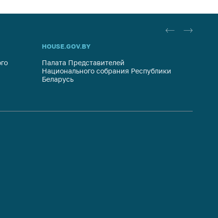
HOUSE.GOV.BY
ОБРАЩ
го
Палата Представителей
Госуда
Национального собрания Республики
респуб
Беларусь
систем
гражда