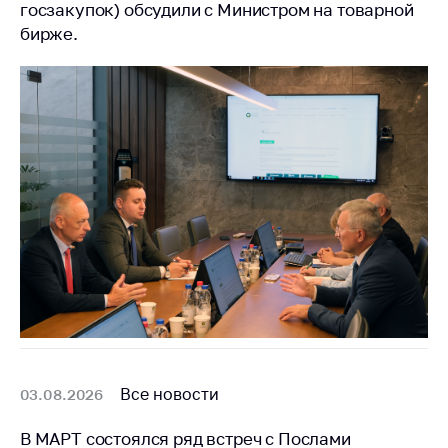
предупреждения
госзакупок) обсудили с Министром на товарной
бирже.
Общественное
обсуждение
проектов
Маркировка
товаров
Упрощение условий
ведения бизнеса
Рекомендации по
предотвращению
распространения
COVID-19 для
субъектов торговли,
общественного
питания, бытового
обслуживания
Все новости
03.08.2026
Обучение по
вопросам
В МАРТ состоялся ряд встреч с Послами