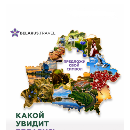
Белорусская
универсальная
товарная биржа
Общественная
жизнь
Идеологическая
работа
Официальные
геральдические
символы
5 лет МАРТ
Деятельность
Ценовая политика
Антимонопольное
регулирование и
конкуренция