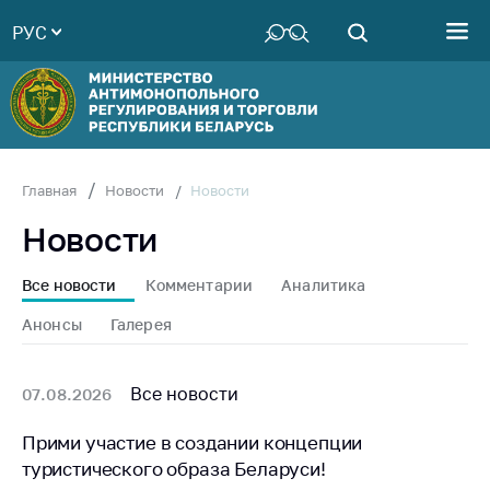
РУС
Министерство
Руководство
Структура
Министерства
Территориальные
Новости
Главная
Новости
органы
Новости
Законодательство
Антикоррупционная
Все новости
Комментарии
Аналитика
деятельность
Анонсы
Галерея
Общественно-
консультативный
совет
Все новости
07.08.2026
Соискателям
Прими участие в создании концепции
туристического образа Беларуси!
Награждения