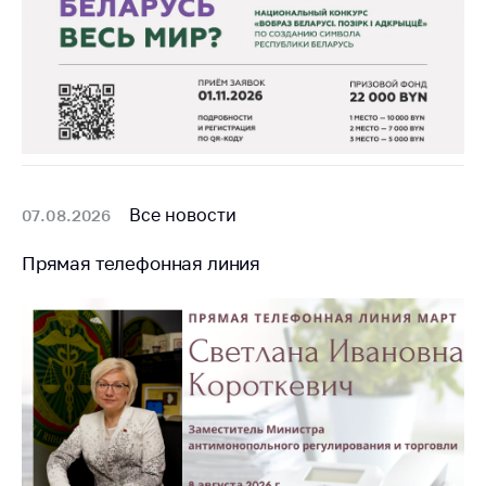
Торговля и услуги
Регулирование и
контроль закупок
Защита прав
потребителей
Регулирование
Все новости
рекламной
07.08.2026
деятельности
Прямая телефонная линия
Международное
сотрудничество
Применение мер
нетарифного
регулирования
Биржевая торговля
Выставочная