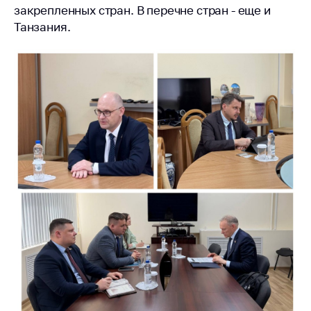
антимонопольного
закрепленных стран. В перечне стран - еще и
регулирования и
Танзания.
конкурентной
политики