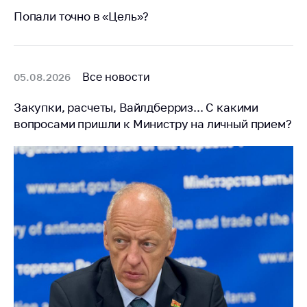
Сообщить о росте
Попали точно в «Цель»?
цен на товары
Сообщить о росте
цен на лекарства и
медицинские
Все новости
05.08.2026
изделия
Закупки, расчеты, Вайлдберриз... С какими
Контакты
вопросами пришли к Министру на личный прием?
Адрес и режим
работы
Приемная
Министра
Горячая линия
Пресс-служба
Вышестоящий
государственный
орган