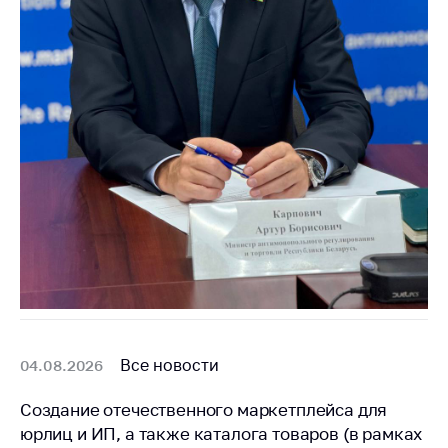
Важное на сайте
Сообщить о росте
цен
Ценообразование
на лекарственные
средства, изделия
медицинского
назначения и
медицинскую
технику
Решение Комиссии
по установлению
факта нарушения
(отсутствия)
нарушения
Все новости
04.08.2026
антимонопольного
законодательства
Создание отечественного маркетплейса для
Предостережения и
юрлиц и ИП, а также каталога товаров (в рамках