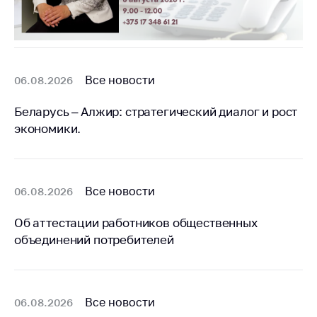
деятельность в
Республике
Беларусь
Защита
персональных
Все новости
06.08.2026
данных
Беларусь – Алжир: стратегический диалог и рост
Новости
экономики.
Обратиться в МАРТ
Личный прием
граждан и юр. лиц
Все новости
06.08.2026
Прямaя телефоннaя
Об аттестации работников общественных
линия
объединений потребителей
Горячая линия
Электронные
обращения
Все новости
06.08.2026