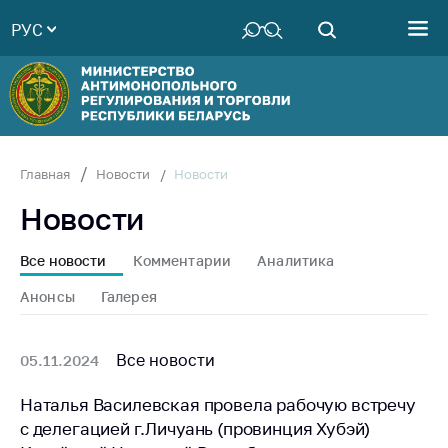
РУС
Министерство
Руководство
Структура
Министерства
Территориальные
Новости
Главная
Новости
органы
Новости
Законодательство
Антикоррупционная
Все новости
Комментарии
Аналитика
деятельность
Анонсы
Галерея
Общественно-
консультативный
совет
Все новости
05.11.2024
Соискателям
Наталья Василевская провела рабочую встречу
с делегацией г.Личуань (провинция Хубэй)
Награждения