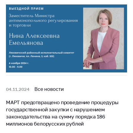
деятельность в
Республике
Беларусь
Защита
персональных
данных
Новости
Обратиться в МАРТ
Личный прием
граждан и юр. лиц
Все новости
04.11.2024
Прямaя телефоннaя
линия
МАРТ предотвращено проведение процедуры
Горячая линия
государственной закупки с нарушением
законодательства на сумму порядка 186
Электронные
миллионов белорусских рублей
обращения