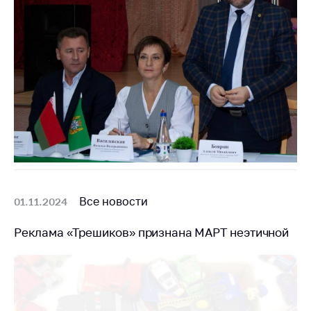
предупреждения
Общественное
обсуждение
проектов
Маркировка
товаров
Упрощение условий
ведения бизнеса
Рекомендации по
предотвращению
распространения
Все новости
01.11.2024
COVID-19 для
субъектов торговли,
Реклама «Трешиков» признана МАРТ неэтичной
общественного
питания, бытового
обслуживания
Обучение по
вопросам