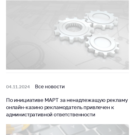
Сообщить о росте
цен на товары
Сообщить о росте
цен на лекарства и
медицинские
изделия
Контакты
Адрес и режим
работы
Приемная
Министра
Все новости
04.11.2024
Горячая линия
По инициативе МАРТ за ненадлежащую рекламу
Пресс-служба
онлайн-казино рекламодатель привлечен к
административной ответственности
Вышестоящий
государственный
орган