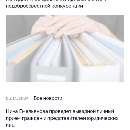
недобросовестной конкуренции
Торговля и услуги
Регулирование и
контроль закупок
Защита прав
потребителей
Регулирование
рекламной
деятельности
Международное
сотрудничество
Применение мер
нетарифного
Все новости
05.11.2024
регулирования
Нина Емельянова проведет выездной личный
Биржевая торговля
прием граждан и представителей юридических
Выставочная
лиц