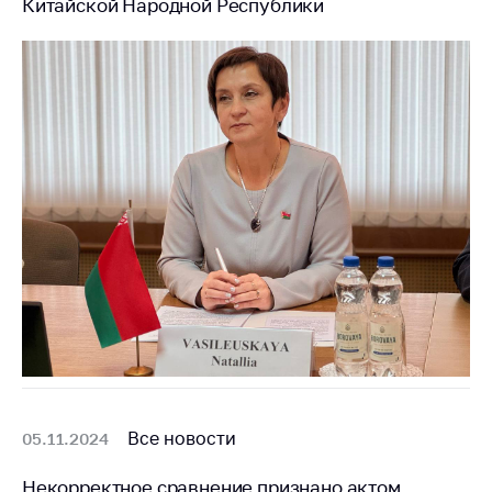
Китайской Народной Республики
Белорусская
универсальная
товарная биржа
Общественная
жизнь
Идеологическая
работа
Официальные
геральдические
символы
5 лет МАРТ
Деятельность
Ценовая политика
Антимонопольное
Все новости
05.11.2024
регулирование и
конкуренция
Некорректное сравнение признано актом