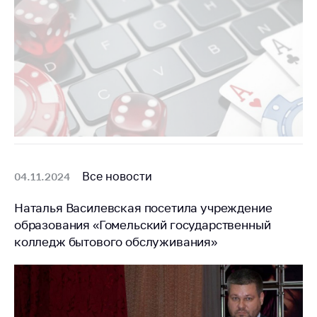
Важное на сайте
Сообщить о росте
цен
Ценообразование
на лекарственные
средства, изделия
медицинского
назначения и
медицинскую
технику
Все новости
04.11.2024
Решение Комиссии
по установлению
Наталья Василевская посетила учреждение
факта нарушения
образования «Гомельский государственный
(отсутствия)
колледж бытового обслуживания»
нарушения
антимонопольного
законодательства
Предостережения и