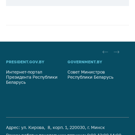
PRESIDENT.GOV.BY
GOVERNMENT.BY
SO
Интернет-портал
Совет Министров
Со
Президента Республики
Республики Беларусь
На
Беларусь
Ре
Адрес: ул. Кирова, 8, корп. 1, 220030, г. Минск