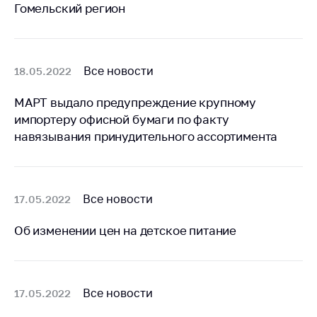
Гомельский регион
Важное на сайте
Сообщить о росте
цен
Все новости
18.05.2022
Ценообразование
на лекарственные
МАРТ выдало предупреждение крупному
средства, изделия
импортеру офисной бумаги по факту
медицинского
назначения и
навязывания принудительного ассортимента
медицинскую
технику
Решение Комиссии
Все новости
17.05.2022
по установлению
факта нарушения
Об изменении цен на детское питание
(отсутствия)
нарушения
антимонопольного
законодательства
Все новости
17.05.2022
Предостережения и