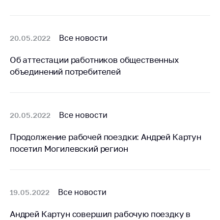
Сообщить о росте
цен на товары
Сообщить о росте
Все новости
20.05.2022
цен на лекарства и
медицинские
Об аттестации работников общественных
изделия
объединений потребителей
Контакты
Адрес и режим
работы
Все новости
20.05.2022
Приемная
Министра
Продолжение рабочей поездки: Андрей Картун
посетил Могилевский регион
Горячая линия
Пресс-служба
Вышестоящий
Все новости
19.05.2022
государственный
орган
Андрей Картун совершил рабочую поездку в