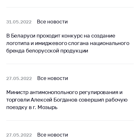
Белорусская
универсальная
товарная биржа
Все новости
31.05.2022
Общественная
В Беларуси проходит конкурс на создание
жизнь
логотипа и имиджевого слогана национального
Идеологическая
бренда белорусской продукции
работа
Официальные
геральдические
Все новости
27.05.2022
символы
5 лет МАРТ
Министр антимонопольного регулирования и
торговли Алексей Богданов совершил рабочую
Деятельность
поездку в г. Мозырь
Ценовая политика
Антимонопольное
регулирование и
Все новости
27.05.2022
конкуренция