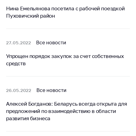
Нина Емельянова посетила с рабочей поездкой
Торговля и услуги
Пуховичский район
Регулирование и
контроль закупок
Защита прав
Все новости
27.05.2022
потребителей
Регулирование
Упрощен порядок закупок за счет собственных
рекламной
средств
деятельности
Международное
сотрудничество
Все новости
26.05.2022
Применение мер
нетарифного
Алексей Богданов: Беларусь всегда открыта для
регулирования
предложений по взаимодействию в области
развития бизнеса
Биржевая торговля
Выставочная