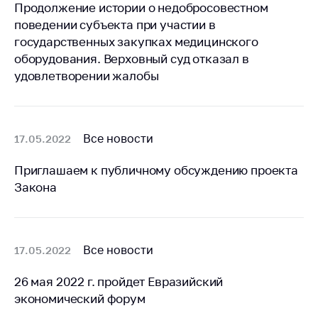
предупреждения
Продолжение истории о недобросовестном
поведении субъекта при участии в
Общественное
государственных закупках медицинского
обсуждение
проектов
оборудования. Верховный суд отказал в
удовлетворении жалобы
Маркировка
товаров
Упрощение условий
ведения бизнеса
Все новости
17.05.2022
Рекомендации по
Приглашаем к публичному обсуждению проекта
предотвращению
Закона
распространения
COVID-19 для
субъектов торговли,
общественного
Все новости
17.05.2022
питания, бытового
обслуживания
26 мая 2022 г. пройдет Евразийский
Обучение по
экономический форум
вопросам