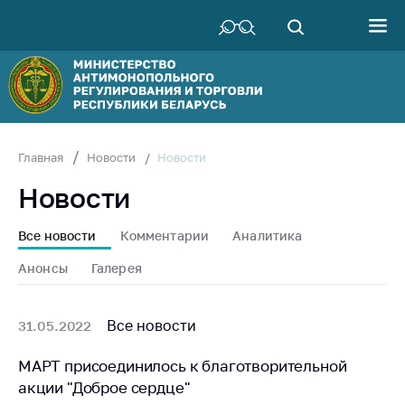
Министерство
Руководство
Структура
Министерства
Территориальные
Новости
Главная
Новости
органы
Новости
Законодательство
Антикоррупционная
Все новости
Комментарии
Аналитика
деятельность
Анонсы
Галерея
Общественно-
консультативный
совет
Все новости
31.05.2022
Соискателям
МАРТ присоединилось к благотворительной
акции "Доброе сердце"
Награждения