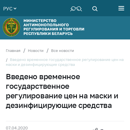
РУС
Министерство
Руководство
Структура
Министерства
Территориальные
Главная
Новости
Все новости
органы
Введено временное государственное регулирование цен на
маски и дезинфицирующие средства
Законодательство
Введено временное
Антикоррупционная
деятельность
государственное
Общественно-
регулирование цен на маски и
консультативный
дезинфицирующие средства
совет
Соискателям
Награждения
07.04.2020