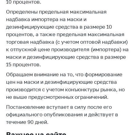
деятельность в
10 процентов.
Республике
Определены предельная максимальная
Беларусь
надбавка импортера на маски и
Защита
дезинфицирующие средства в размере 10
персональных
процентов, а также предельная максимальная
данных
торговая надбавка (с учетом оптовой надбавки)
Новости
к отпускной цене производителя (импортера) на
маски и дезинфицирующие средства в размере
Обратиться в МАРТ
15 процентов.
Личный прием
Обращаем внимание на то, что формирование
граждан и юр. лиц
цен на маски и дезинфицирующие средства
производится с учетом конъюнктуры рынка, но
Прямaя телефоннaя
не выше предусмотренных ограничений.
линия
Постановление вступает в силу после его
Горячая линия
официального опубликования и действует в
Электронные
течение 90 дней.
обращения
Важное на сайте