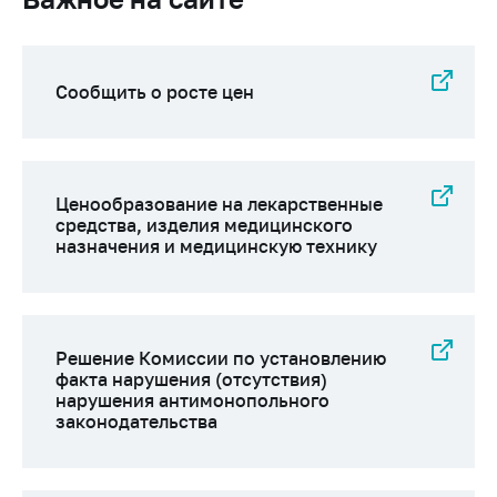
Сообщить о росте
цен на товары
Сообщить о росте
цен на лекарства и
Сообщить о росте цен
медицинские
изделия
Контакты
Ценообразование на лекарственные
Адрес и режим
средства, изделия медицинского
работы
назначения и медицинскую технику
Приемная
Министра
Горячая линия
Решение Комиссии по установлению
факта нарушения (отсутствия)
Пресс-служба
нарушения антимонопольного
законодательства
Вышестоящий
государственный
орган