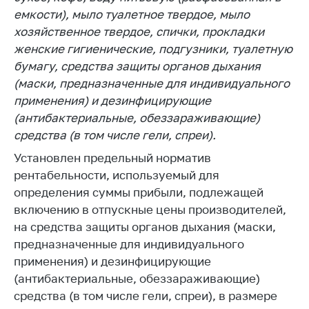
емкости), мыло туалетное твердое, мыло
Торговля и услуги
хозяйственное твердое, спички, прокладки
Регулирование и
женские гигиенические, подгузники, туалетную
контроль закупок
бумагу, средства защиты органов дыхания
(маски, предназначенные для индивидуального
Защита прав
потребителей
применения) и дезинфицирующие
(антибактериальные, обеззараживающие)
Регулирование
средства (в том числе гели, спреи).
рекламной
деятельности
Установлен предельный норматив
рентабельности, используемый для
Международное
сотрудничество
определения суммы прибыли, подлежащей
включению в отпускные цены производителей,
Применение мер
на средства защиты органов дыхания (маски,
нетарифного
предназначенные для индивидуального
регулирования
применения) и дезинфицирующие
Биржевая торговля
(антибактериальные, обеззараживающие)
Выставочная
средства (в том числе гели, спреи), в размере