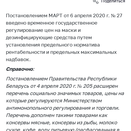
Поделиться
Белорусская
универсальная
Постановлением МАРТ от 6 апреля 2020 г. № 27
товарная биржа
введено временное государственное
Общественная
регулирование цен на маски и
жизнь
дезинфицирующие средства путем
установления предельного норматива
Идеологическая
работа
рентабельности и предельных максимальных
надбавок.
Официальные
геральдические
Справочно
:
символы
Постановлением Правительства Республики
5 лет МАРТ
Беларусь от 4 апреля 2020 г. № 205 расширен
перечень социально значимых товаров, цены на
Деятельность
которые регулируются Министерством
Ценовая политика
антимонопольного регулирования и торговли.
Перечень дополнен такими товарами как
Антимонопольное
консервы мясные, консервы из рыбы, молоко
регулирование и
конкуренция
сухое, кофе, воду питьевую (расфасованная в