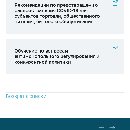
предупреждения
Рекомендации по предотвращению
распространения COVID-19 для
Общественное
субъектов торговли, общественного
обсуждение
питания, бытового обслуживания
проектов
Маркировка
товаров
Упрощение условий
Обучение по вопросам
ведения бизнеса
антимонопольного регулирования и
конкурентной политики
Рекомендации по
предотвращению
распространения
COVID-19 для
субъектов торговли,
Возврат к списку
общественного
питания, бытового
обслуживания
Обучение по
вопросам