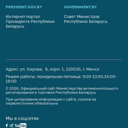
антимонопольного
PRESIDENT.GOV.BY
GOVERNMENT.BY
SO
регулирования и
конкурентной
Интернет-портал
Совет Министров
Со
политики
Президента Республики
Республики Беларусь
На
Беларусь
Ре
Адрес: ул. Кирова, 8, корп. 1, 220030, г. Минск
Режим работы: понедельник-пятница: 9:00-13:00,14:00-
18:00
© 2026, Официальный сайт Министерства антимонопольного
регулирования и торговли Республики Беларусь
При цитировании информации с сайта, ссылка на
первоисточник обязательна
Мы в соцсетях