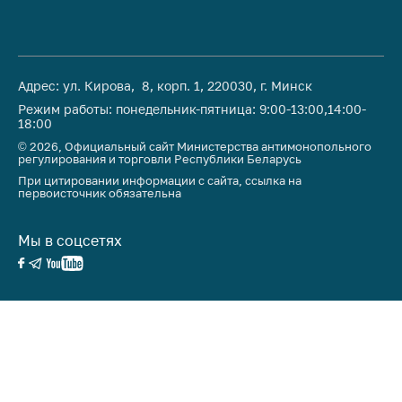
Важное на сайте
Сообщить о росте
цен
Адрес: ул. Кирова, 8, корп. 1, 220030, г. Минск
Ценообразование
Режим работы: понедельник-пятница: 9:00-13:00,14:00-
на лекарственные
18:00
средства, изделия
© 2026, Официальный сайт Министерства антимонопольного
медицинского
регулирования и торговли Республики Беларусь
назначения и
При цитировании информации с сайта, ссылка на
медицинскую
первоисточник обязательна
технику
Решение Комиссии
Мы в соцсетях
по установлению
факта нарушения
(отсутствия)
нарушения
антимонопольного
законодательства
Предостережения и