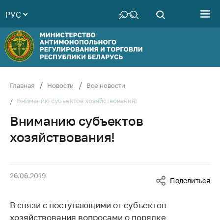
РУС
Министерство
Руководство
Структура
Министерства
Территориальные
Главная
Новости
Все новости
органы
Вниманию субъектов хозяйствования!
Законодательство
Вниманию субъектов
Антикоррупционная
хозяйствования!
деятельность
Общественно-
консультативный
26.06.2019
совет
Поделиться
Соискателям
В связи с поступающими от субъектов
Награждения
хозяйствования вопросами о порядке