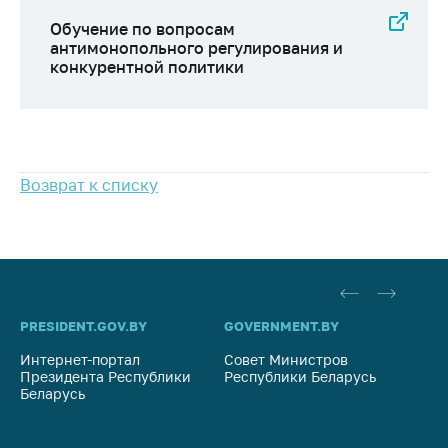
Сообщить о росте
цен на товары
Обучение по вопросам
антимонопольного регулирования и
Сообщить о росте
конкурентной политики
цен на лекарства и
медицинские
изделия
Контакты
Возврат к списку
Адрес и режим
работы
Приемная
Министра
Горячая линия
PRESIDENT.GOV.BY
GOVERNMENT.BY
SO
Пресс-служба
Интернет-портал
Совет Министров
Со
Президента Республики
Республики Беларусь
На
Вышестоящий
Беларусь
Ре
государственный
орган