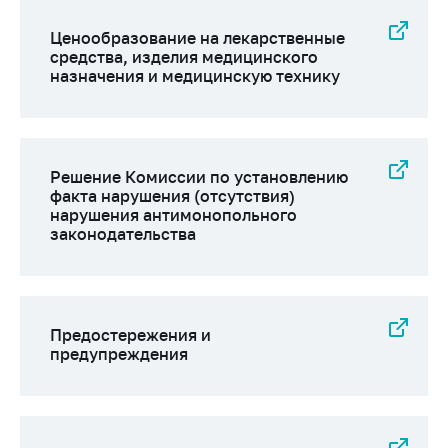
Торговля и услуги
Ценообразование на лекарственные
средства, изделия медицинского
Регулирование и
назначения и медицинскую технику
контроль закупок
Защита прав
потребителей
Решение Комиссии по установлению
Регулирование
факта нарушения (отсутствия)
рекламной
нарушения антимонопольного
деятельности
законодательства
Международное
сотрудничество
Применение мер
нетарифного
Предостережения и
предупреждения
регулирования
Биржевая торговля
Выставочная