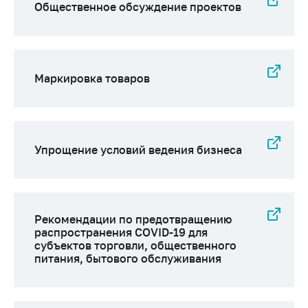
деятельность в
Общественное обсуждение проектов
Республике
Беларусь
Защита
персональных
Маркировка товаров
данных
Новости
Обратиться в МАРТ
Упрощение условий ведения бизнеса
Личный прием
граждан и юр. лиц
Прямaя телефоннaя
Рекомендации по предотвращению
линия
распространения COVID-19 для
субъектов торговли, общественного
Горячая линия
питания, бытового обслуживания
Электронные
обращения