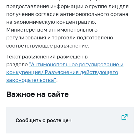
предоставления информации о группе лиц для
Белорусская
универсальная
получения согласия антимонопольного органа
товарная биржа
на экономическую концентрацию,
Министерством антимонопольного
Общественная
регулирования и торговли подготовлено
жизнь
соответствующее разъяснение.
Идеологическая
работа
Текст разъяснения размещен в
разделе
"Антимонопольное регулирование и
Официальные
конкуренция/ Разъяснения действующего
геральдические
символы
законодательства"
.
5 лет МАРТ
Важное на сайте
Деятельность
Ценовая политика
Сообщить о росте цен
Антимонопольное
регулирование и
конкуренция