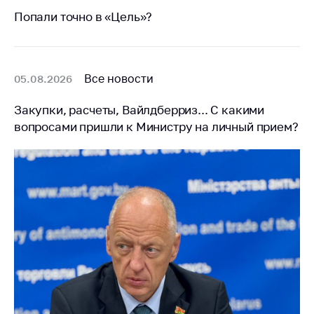
Сообщить о росте
Попали точно в «Цель»?
цен на товары
Сообщить о росте
цен на лекарства и
медицинские
Все новости
05.08.2026
изделия
Закупки, расчеты, Вайлдберриз... С какими
Контакты
вопросами пришли к Министру на личный прием?
Адрес и режим
работы
Приемная
Министра
Горячая линия
Пресс-служба
Вышестоящий
государственный
орган