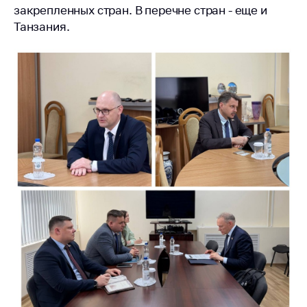
антимонопольного
закрепленных стран. В перечне стран - еще и
регулирования и
Танзания.
конкурентной
политики