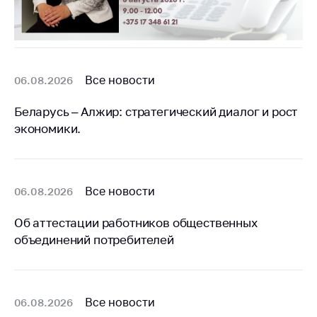
деятельность в
Республике
Беларусь
Защита
персональных
Все новости
06.08.2026
данных
Беларусь – Алжир: стратегический диалог и рост
Новости
экономики.
Обратиться в МАРТ
Личный прием
граждан и юр. лиц
Все новости
06.08.2026
Прямaя телефоннaя
Об аттестации работников общественных
линия
объединений потребителей
Горячая линия
Электронные
обращения
Все новости
06.08.2026