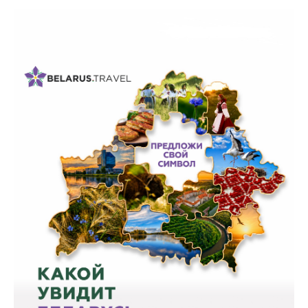
Белорусская
универсальная
товарная биржа
Общественная
жизнь
Идеологическая
работа
Официальные
геральдические
символы
5 лет МАРТ
Деятельность
Ценовая политика
Антимонопольное
регулирование и
конкуренция