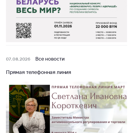
Торговля и услуги
Регулирование и
контроль закупок
Защита прав
потребителей
Регулирование
Все новости
рекламной
07.08.2026
деятельности
Прямая телефонная линия
Международное
сотрудничество
Применение мер
нетарифного
регулирования
Биржевая торговля
Выставочная