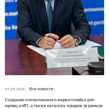
Важное на сайте
Сообщить о росте
цен
Ценообразование
на лекарственные
средства, изделия
медицинского
назначения и
медицинскую
технику
Решение Комиссии
по установлению
факта нарушения
(отсутствия)
нарушения
Все новости
04.08.2026
антимонопольного
законодательства
Создание отечественного маркетплейса для
Предостережения и
юрлиц и ИП, а также каталога товаров (в рамках