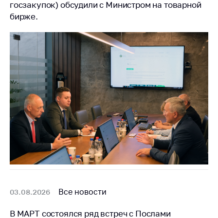
предупреждения
госзакупок) обсудили с Министром на товарной
бирже.
Общественное
обсуждение
проектов
Маркировка
товаров
Упрощение условий
ведения бизнеса
Рекомендации по
предотвращению
распространения
COVID-19 для
субъектов торговли,
общественного
питания, бытового
обслуживания
Все новости
03.08.2026
Обучение по
вопросам
В МАРТ состоялся ряд встреч с Послами