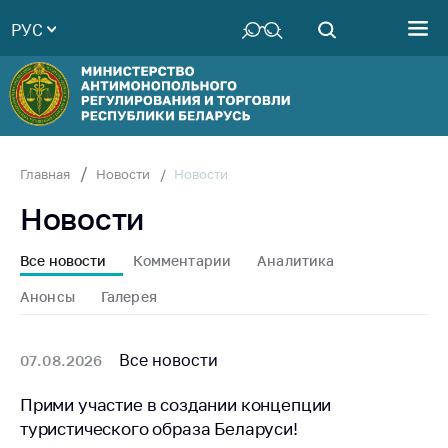
РУС
Министерство
Руководство
Структура
Министерства
Территориальные
Новости
Главная
Новости
органы
Новости
Законодательство
Антикоррупционная
Все новости
Комментарии
Аналитика
деятельность
Анонсы
Галерея
Общественно-
консультативный
совет
Все новости
07.08.2026
Соискателям
Прими участие в создании концепции
туристического образа Беларуси!
Награждения