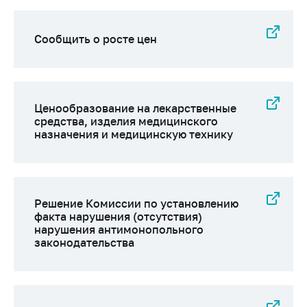
деятельность в
Республике
Беларусь
Сообщить о росте цен
Защита
персональных
данных
Ценообразование на лекарственные
Новости
средства, изделия медицинского
назначения и медицинскую технику
Обратиться в МАРТ
Личный прием
граждан и юр. лиц
Решение Комиссии по установлению
Прямaя телефоннaя
факта нарушения (отсутствия)
линия
нарушения антимонопольного
законодательства
Горячая линия
Электронные
обращения