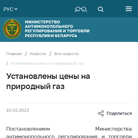
РУС
Министерство
Руководство
Структура
Министерства
Территориальные
Главная
Новости
Все новости
органы
Установлены цены на природный газ
Законодательство
Установлены цены на
Антикоррупционная
природный газ
деятельность
Общественно-
консультативный
10.02.2023
совет
Поделиться
Соискателям
Постановлением Министерства
Награждения
антимонопольного регулирования и торговли