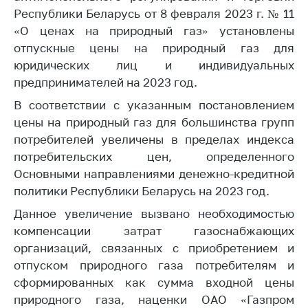
Республики Беларусь от 8 февраля 2023 г. № 11
Белорусская
универсальная
«О ценах на природный газ» установлены
товарная биржа
отпускные цены на природный газ для
юридических лиц и индивидуальных
Общественная
предпринимателей на 2023 год.
жизнь
В соответствии с указанным постановлением
Идеологическая
работа
цены на природный газ для большинства групп
потребителей увеличены в пределах индекса
Официальные
потребительских цен, определенного
геральдические
Основными направлениями денежно-кредитной
символы
политики Республики Беларусь на 2023 год.
5 лет МАРТ
Данное увеличение вызвано необходимостью
Деятельность
компенсации затрат газоснабжающих
организаций, связанных с приобретением и
Ценовая политика
отпуском природного газа потребителям и
Антимонопольное
сформированных как сумма входной цены
регулирование и
природного газа, наценки ОАО «Газпром
конкуренция