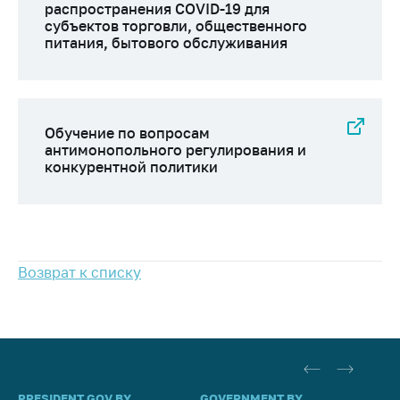
распространения COVID-19 для
Важное на сайте
субъектов торговли, общественного
Сообщить о росте
питания, бытового обслуживания
цен
Ценообразование
на лекарственные
средства, изделия
Обучение по вопросам
медицинского
антимонопольного регулирования и
конкурентной политики
назначения и
медицинскую
технику
Решение Комиссии
по установлению
Возврат к списку
факта нарушения
(отсутствия)
нарушения
антимонопольного
законодательства
Предостережения и
PRESIDENT.GOV.BY
GOVERNMENT.BY
SO