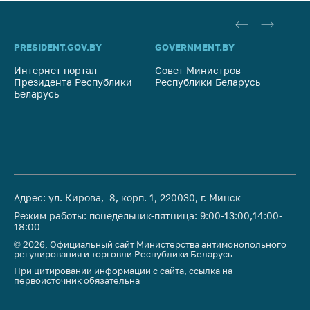
предупреждения
Общественное
обсуждение
PRESIDENT.GOV.BY
GOVERNMENT.BY
SO
проектов
Интернет-портал
Совет Министров
Со
Маркировка
Президента Республики
Республики Беларусь
На
Беларусь
товаров
Ре
Упрощение условий
ведения бизнеса
Рекомендации по
предотвращению
распространения
Адрес: ул. Кирова, 8, корп. 1, 220030, г. Минск
COVID-19 для
Режим работы: понедельник-пятница: 9:00-13:00,14:00-
субъектов торговли,
18:00
общественного
© 2026, Официальный сайт Министерства антимонопольного
питания, бытового
регулирования и торговли Республики Беларусь
обслуживания
При цитировании информации с сайта, ссылка на
первоисточник обязательна
Обучение по
вопросам