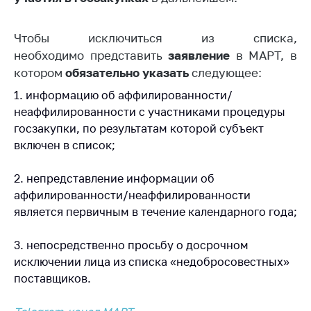
Торговля и услуги
Чтобы исключиться из списка,
Регулирование и
необходимо представить
заявление
в МАРТ, в
контроль закупок
котором
обязательно указать
следующее:
Защита прав
1. информацию об аффилированности/
потребителей
неаффилированности с участниками процедуры
Регулирование
госзакупки, по результатам которой субъект
рекламной
включен в список;
деятельности
Международное
2. непредставление информации об
сотрудничество
аффилированности/неаффилированности
является первичным в течение календарного года;
Применение мер
нетарифного
3. непосредственно просьбу о досрочном
регулирования
исключении лица из списка «недобросовестных»
Биржевая торговля
поставщиков.
Выставочная