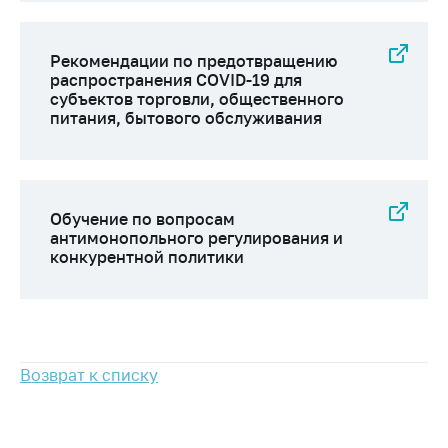
Важное на сайте
Сообщить о росте
Рекомендации по предотвращению
цен
распространения COVID-19 для
субъектов торговли, общественного
Ценообразование
питания, бытового обслуживания
на лекарственные
средства, изделия
медицинского
назначения и
медицинскую
Обучение по вопросам
технику
антимонопольного регулирования и
конкурентной политики
Решение Комиссии
по установлению
факта нарушения
(отсутствия)
нарушения
антимонопольного
Возврат к списку
законодательства
Предостережения и