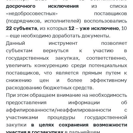
досрочного исключения
из списка
Белорусская
универсальная
«недобросовестных» поставщиков
товарная биржа
(подрядчиков, исполнителей) воспользовались
22 субъект
а
, из которых
12 – уже исключено
, 10
Общественная
– еще необходимо доработать документы.
жизнь
Данный инструмент позволяет
Идеологическая
субъектам вернуться к участию в
работа
государственных закупках, соответственно,
Официальные
увеличить конкуренцию среди потенциальных
геральдические
поставщиков, что является прямым путем к
символы
снижению цен и более эффективному
5 лет МАРТ
расходованию бюджетных средств.
При этом обращаем внимание на необходимость
Деятельность
предоставления информации об
Ценовая политика
аффилированности/неаффилированности с
участниками процедуры государственной
Антимонопольное
закупки
регулирование и
в целях сохранения возможности
конкуренция
участия в госзакупках
в дальнейшем.