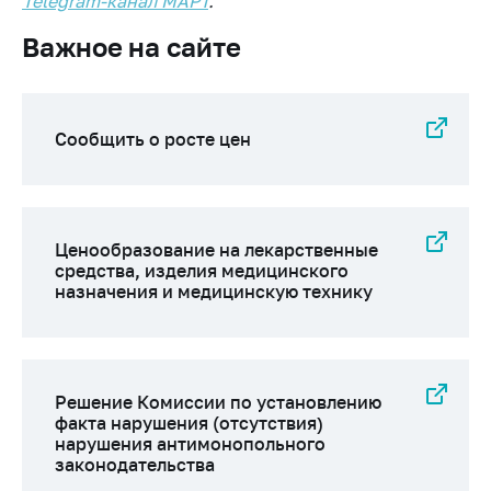
деятельность в
Telegram-канал МАРТ
.
Республике
Важное на сайте
Беларусь
Защита
персональных
данных
Сообщить о росте цен
Новости
Обратиться в МАРТ
Ценообразование на лекарственные
Личный прием
средства, изделия медицинского
граждан и юр. лиц
назначения и медицинскую технику
Прямaя телефоннaя
линия
Горячая линия
Решение Комиссии по установлению
факта нарушения (отсутствия)
Электронные
нарушения антимонопольного
обращения
законодательства