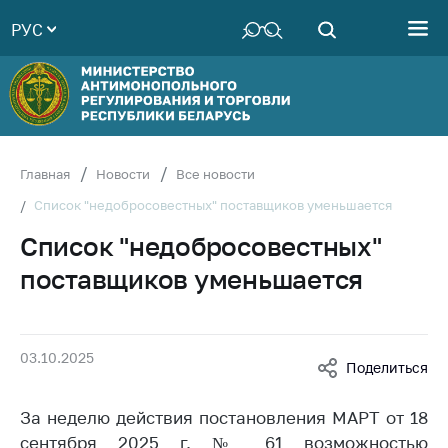
РУС
Министерство
Руководство
Структура
Министерства
Территориальные
Главная
Новости
Все новости
органы
Список "недобросовестных" поставщиков уменьшается
Законодательство
Список "недобросовестных"
Антикоррупционная
поставщиков уменьшается
деятельность
Общественно-
консультативный
03.10.2025
совет
Поделиться
Соискателям
За неделю действия постановления МАРТ от 18
Награждения
сентября 2025 г. № 61 возможностью