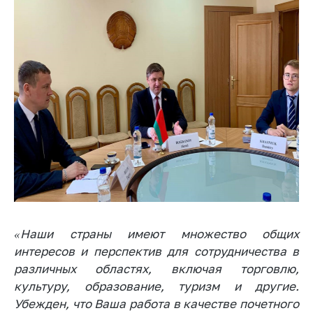
деятельность в
Республике
Беларусь
Защита
персональных
данных
Новости
Обратиться в МАРТ
Личный прием
граждан и юр. лиц
Прямaя телефоннaя
линия
«Наши страны имеют множество общих
интересов и перспектив для сотрудничества в
Горячая линия
различных областях, включая торговлю,
Электронные
культуру, образование, туризм и другие.
обращения
Убежден, что Ваша работа в качестве почетного