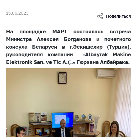
Белорусская
универсальная
15.06.2023
Поделиться
товарная биржа
Общественная
На площадке МАРТ состоялась встреча
жизнь
Министра Алексея Богданова и почетного
консула Беларуси в г.Эскишехир (Турция),
Идеологическая
работа
руководителя компании «Albayrak Makine
Elektronik San. ve Tic A.Ç.» Гюрхана Албайрака.
Официальные
геральдические
символы
5 лет МАРТ
Деятельность
Ценовая политика
Антимонопольное
регулирование и
конкуренция