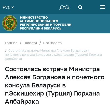
РУС
Министерство
Руководство
Структура
Министерства
Территориальные
Главная
Новости
Все новости
органы
Состоялась встреча Министра Алексея Богданова и
почетного консула Беларуси в г.Эскишехир (Турция) Гюрхана
Законодательство
Албайрака
Антикоррупционная
Состоялась встреча Министра
деятельность
Алексея Богданова и почетного
Общественно-
консультативный
консула Беларуси в
совет
г.Эскишехир (Турция) Гюрхана
Соискателям
Албайрака
Награждения