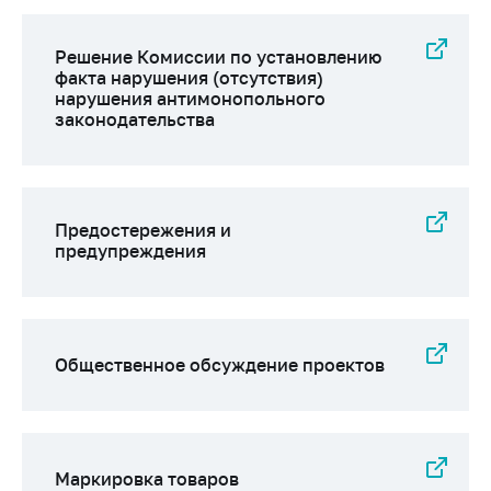
предупреждения
Общественное
Решение Комиссии по установлению
обсуждение
факта нарушения (отсутствия)
проектов
нарушения антимонопольного
законодательства
Маркировка
товаров
Упрощение условий
ведения бизнеса
Предостережения и
предупреждения
Рекомендации по
предотвращению
распространения
COVID-19 для
субъектов торговли,
Общественное обсуждение проектов
общественного
питания, бытового
обслуживания
Обучение по
вопросам
Маркировка товаров