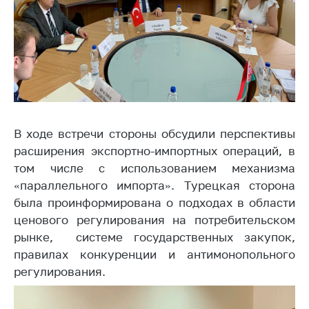
Торговля и услуги
Регулирование и
контроль закупок
Защита прав
потребителей
Регулирование
В ходе встречи стороны обсудили перспективы
рекламной
расширения экспортно-импортных операций, в
деятельности
том числе с использованием механизма
Международное
«параллельного импорта». Турецкая сторона
сотрудничество
была проинформирована о подходах в области
Применение мер
ценового регулирования на потребительском
нетарифного
рынке, системе государственных закупок,
регулирования
правилах конкуренции и антимонопольного
Биржевая торговля
регулирования.
Выставочная