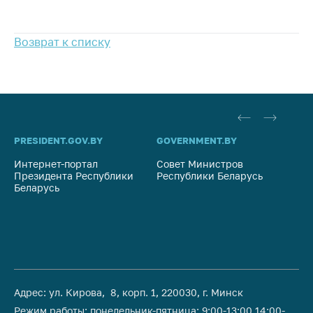
Возврат к списку
PRESIDENT.GOV.BY
GOVERNMENT.BY
SO
Интернет-портал
Совет Министров
Со
Президента Республики
Республики Беларусь
На
Беларусь
Ре
Адрес: ул. Кирова, 8, корп. 1, 220030, г. Минск
Режим работы: понедельник-пятница: 9:00-13:00,14:00-