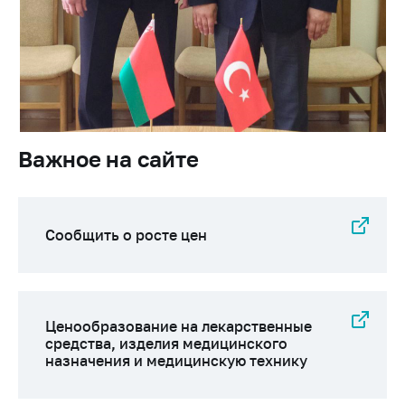
Важное на сайте
Сообщить о росте
цен
Ценообразование
на лекарственные
средства, изделия
медицинского
Важное на сайте
назначения и
медицинскую
технику
Сообщить о росте цен
Решение Комиссии
по установлению
факта нарушения
(отсутствия)
нарушения
Ценообразование на лекарственные
антимонопольного
средства, изделия медицинского
законодательства
назначения и медицинскую технику
Предостережения и