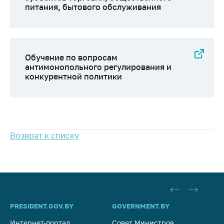
питания, бытового обслуживания
Обучение по вопросам
антимонопольного регулирования и
конкурентной политики
Возврат к списку
PRESIDENT.GOV.BY
GOVERNMENT.BY
SO
Интернет-портал
Совет Министров
Со