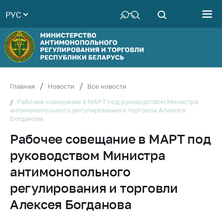
РУС
Министерство
Руководство
Структура
Министерства
Территориальные
Главная
Новости
Все новости
органы
Рабочее совещание в МАРТ под руководством Министра
антимонопольного регулирования и торговли Алексея
Законодательство
Богданова
Антикоррупционная
Рабочее совещание в МАРТ под
деятельность
руководством Министра
Общественно-
консультативный
антимонопольного
совет
регулирования и торговли
Соискателям
Алексея Богданова
Награждения