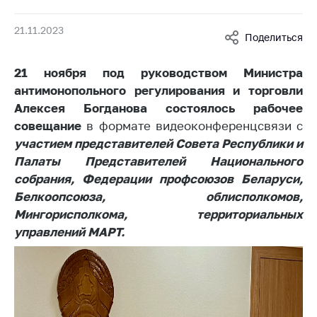
Белорусская
универсальная
21.11.2023
Поделиться
товарная биржа
Общественная
21 ноября под руководством Министра
жизнь
антимонопольного регулирования и торговли
Алексея Богданова состоялось рабочее
Идеологическая
работа
совещание
в формате видеоконференцсвязи с
участием представителей Совета Республики и
Официальные
Палаты Представителей Национального
геральдические
собрания, Федерации профсоюзов Беларуси,
символы
Белкоопсоюза, облисполкомов,
5 лет МАРТ
Мингорисполкома, территориальных
управлений МАРТ.
Деятельность
Ценовая политика
Антимонопольное
регулирование и
конкуренция