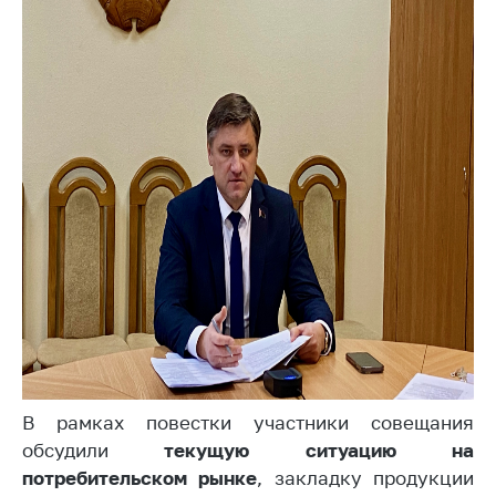
Торговля и услуги
Регулирование и
контроль закупок
Защита прав
потребителей
Регулирование
рекламной
деятельности
Международное
сотрудничество
Применение мер
нетарифного
регулирования
В рамках повестки участники совещания
Биржевая торговля
обсудили
текущую ситуацию на
Выставочная
потребительском рынке
, закладку продукции