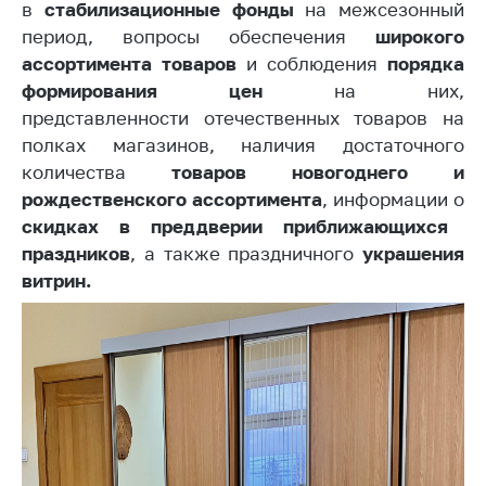
деятельность в
в
стабилизационные фонды
на межсезонный
Республике
период, вопросы обеспечения
широкого
Беларусь
ассортимента товаров
и соблюдения
порядка
Защита
формирования цен
на них,
персональных
представленности отечественных товаров на
данных
полках магазинов, наличия достаточного
количества
товаров новогоднего и
Новости
рождественского ассортимента
, информации о
скидках в преддверии приближающихся
Обратиться в МАРТ
праздников
, а также праздничного
украшения
Личный прием
витрин.
граждан и юр. лиц
Прямaя телефоннaя
линия
Горячая линия
Электронные
обращения