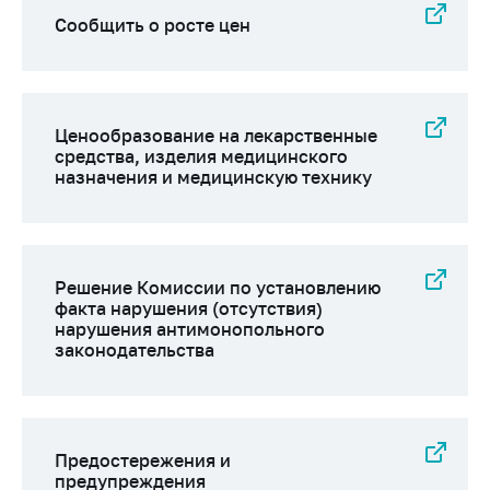
предупреждения
Сообщить о росте цен
Общественное
обсуждение
проектов
Маркировка
Ценообразование на лекарственные
товаров
средства, изделия медицинского
назначения и медицинскую технику
Упрощение условий
ведения бизнеса
Рекомендации по
предотвращению
Решение Комиссии по установлению
распространения
факта нарушения (отсутствия)
COVID-19 для
нарушения антимонопольного
субъектов торговли,
законодательства
общественного
питания, бытового
обслуживания
Обучение по
Предостережения и
вопросам
предупреждения