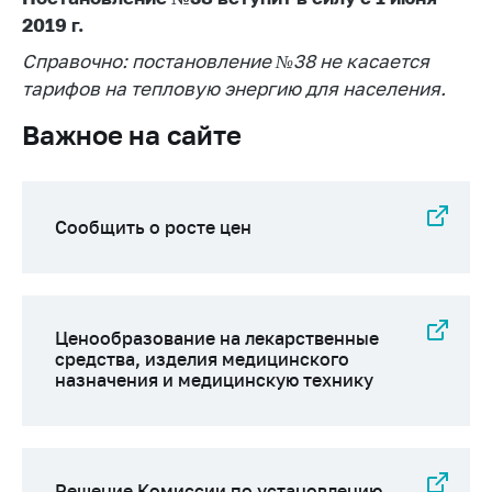
Сообщить о росте
2019 г.
цен на товары
Справочно: постановление №38 не касается
Сообщить о росте
тарифов на тепловую энергию для населения.
цен на лекарства и
медицинские
Важное на сайте
изделия
Контакты
Адрес и режим
Сообщить о росте цен
работы
Приемная
Министра
Ценообразование на лекарственные
Горячая линия
средства, изделия медицинского
Пресс-служба
назначения и медицинскую технику
Вышестоящий
государственный
орган
Решение Комиссии по установлению