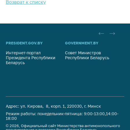
Возврат к списку
антимонопольного
регулирования и
конкурентной
политики
PRESIDENT.GOV.BY
GOVERNMENT.BY
SO
Интернет-портал
Совет Министров
Со
Президента Республики
Республики Беларусь
На
Беларусь
Ре
Адрес: ул. Кирова, 8, корп. 1, 220030, г. Минск
Режим работы: понедельник-пятница: 9:00-13:00,14:00-
18:00
© 2026, Официальный сайт Министерства антимонопольного
регулирования и торговли Республики Беларусь