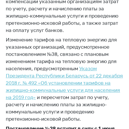
деятельность в
компенсации указанным организациям затрат
Республике
по учету, расчету и начислению платы за
Беларусь
жилищно-коммунальные услуги и проведению
Защита
претензионно-исковой работы, а также затрат
персональных
на оплату услуг банков.
данных
Изменение тарифов на тепловую энергию для
Новости
указанных организаций, предусмотренное
постановлением №38, связано с плановым
изменением тарифа на тепловую энергию для
Обратиться в МАРТ
населения, предусмотренным
Указом
Личный прием
Президента Республики Беларусь от 22 декабря
граждан и юр. лиц
2018 г. № 492 «Об установлении тарифов на
Прямaя телефоннaя
жилищно-коммунальные услуги для населения
линия
на 2019 год»
и пересчетом затрат по учету,
Горячая линия
расчету и начислению платы за жилищно-
коммунальные услуги и проведению
Электронные
претензионно-исковой работы.
обращения
Постановление №38 вступит в силу с 1 июня