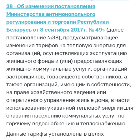
38 «Об изменении постановления
Торговля и услуги
Министерства антимонопольного
Регулирование и
регулирования и торговли Республики
контроль закупок
Беларусь от 8 сентября 2017 г. № 49»
(далее –
постановление №38)
,
предусматривающее
Защита прав
потребителей
изменение тарифов на тепловую энергию для
организаций, осуществляющих эксплуатацию
Регулирование
жилищного фонда и (или) предоставляющих
рекламной
жилищно-коммунальные услуги,
организаций
деятельности
застройщиков, товариществ собственников, а
Международное
также организаций, имеющим в собственности,
сотрудничество
на праве хозяйственного ведения или
Применение мер
оперативного управления жилые дома, в части
нетарифного
использования указанной тепловой энергии для
регулирования
оказания населению коммунальных услуг по
Биржевая торговля
горячему водоснабжению и теплоснабжению.
Данные тарифы установлены в целях
Выставочная