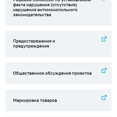
Важное на сайте
факта нарушения (отсутствия)
нарушения антимонопольного
Сообщить о росте
законодательства
цен
Ценообразование
на лекарственные
средства, изделия
Предостережения и
медицинского
предупреждения
назначения и
медицинскую
технику
Решение Комиссии
Общественное обсуждение проектов
по установлению
факта нарушения
(отсутствия)
нарушения
антимонопольного
Маркировка товаров
законодательства
Предостережения и