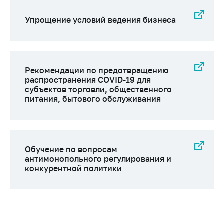
предупреждения
Общественное
Упрощение условий ведения бизнеса
обсуждение
проектов
Маркировка
товаров
Рекомендации по предотвращению
распространения COVID-19 для
Упрощение условий
субъектов торговли, общественного
ведения бизнеса
питания, бытового обслуживания
Рекомендации по
предотвращению
распространения
COVID-19 для
Обучение по вопросам
субъектов торговли,
антимонопольного регулирования и
общественного
конкурентной политики
питания, бытового
обслуживания
Обучение по
вопросам