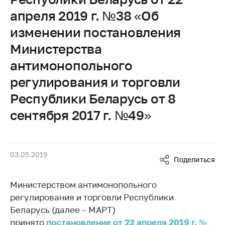
Белорусская
апреля 2019 г. №38 «Об
универсальная
изменении постановления
товарная биржа
Министерства
Общественная
жизнь
антимонопольного
Идеологическая
регулирования и торговли
работа
Республики Беларусь от 8
Официальные
сентября 2017 г. №49»
геральдические
символы
5 лет МАРТ
03.05.2019
Поделиться
Деятельность
Ценовая политика
Министерством антимонопольного
регулирования и торговли Республики
Антимонопольное
Беларусь (далее – МАРТ)
регулирование и
конкуренция
принято
постановление от 22 апреля 2019 г. №