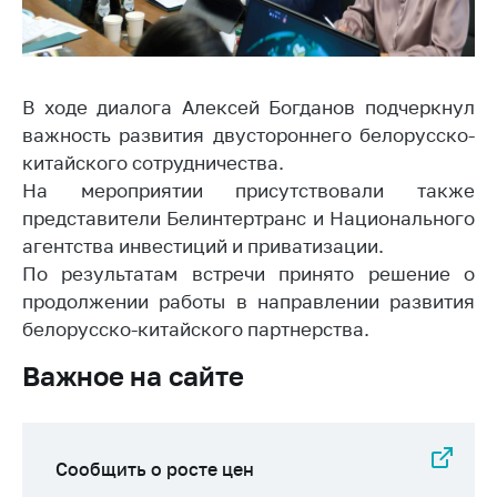
Сообщить о росте
цен на товары
Сообщить о росте
цен на лекарства и
В ходе диалога Алексей Богданов подчеркнул
медицинские
важность развития двустороннего белорусско-
изделия
китайского сотрудничества.
Контакты
На мероприятии присутствовали также
представители Белинтертранс и Национального
Адрес и режим
работы
агентства инвестиций и приватизации.
По результатам встречи принято решение о
Приемная
продолжении работы в направлении развития
Министра
белорусско-китайского партнерства.
Горячая линия
Важное на сайте
Пресс-служба
Вышестоящий
государственный
Сообщить о росте цен
орган