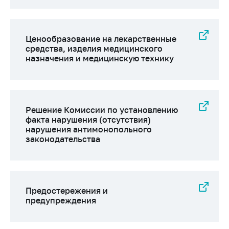
Важное на сайте
Сообщить о росте
цен
Ценообразование на лекарственные
средства, изделия медицинского
Ценообразование
назначения и медицинскую технику
на лекарственные
средства, изделия
медицинского
назначения и
медицинскую
Решение Комиссии по установлению
технику
факта нарушения (отсутствия)
нарушения антимонопольного
Решение Комиссии
законодательства
по установлению
факта нарушения
(отсутствия)
нарушения
антимонопольного
Предостережения и
предупреждения
законодательства
Предостережения и