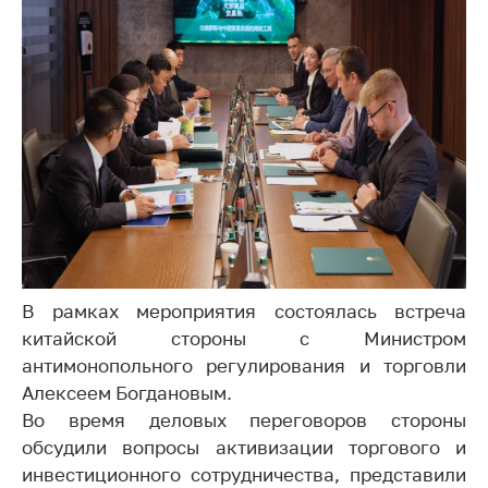
Торговля и услуги
Регулирование и
контроль закупок
Защита прав
потребителей
Регулирование
рекламной
деятельности
Международное
сотрудничество
В рамках мероприятия состоялась встреча
китайской стороны с Министром
Применение мер
нетарифного
антимонопольного регулирования и торговли
регулирования
Алексеем Богдановым.
Во время деловых переговоров стороны
Биржевая торговля
обсудили вопросы активизации торгового и
Выставочная
инвестиционного сотрудничества, представили