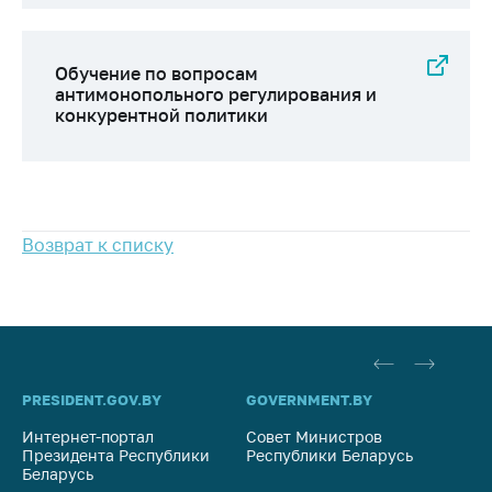
антимонопольного
регулирования и
конкурентной
Обучение по вопросам
политики
антимонопольного регулирования и
конкурентной политики
Возврат к списку
PRESIDENT.GOV.BY
GOVERNMENT.BY
SO
Интернет-портал
Совет Министров
Со
Президента Республики
Республики Беларусь
На
Беларусь
Ре