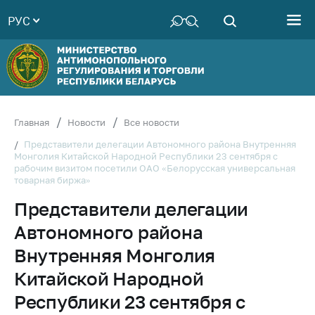
РУС
Министерство
Руководство
Структура
Министерства
Территориальные
Главная
Новости
Все новости
органы
Представители делегации Автономного района Внутренняя
Монголия Китайской Народной Республики 23 сентября с
Законодательство
рабочим визитом посетили ОАО «Белорусская универсальная
товарная биржа»
Антикоррупционная
деятельность
Представители делегации
Общественно-
Автономного района
консультативный
Внутренняя Монголия
совет
Китайской Народной
Соискателям
Республики 23 сентября с
Награждения