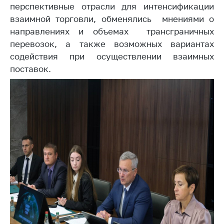
деятельность в
перспективные отрасли для интенсификации
Республике
взаимной торговли, обменялись мнениями о
Беларусь
направлениях и объемах трансграничных
Защита
перевозок, а также возможных вариантах
персональных
содействия при осуществлении взаимных
данных
поставок.
Новости
Обратиться в МАРТ
Личный прием
граждан и юр. лиц
Прямaя телефоннaя
линия
Горячая линия
Электронные
обращения