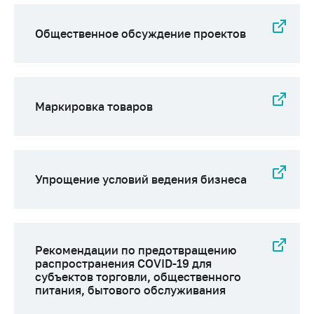
предупреждения
Общественное
Общественное обсуждение проектов
обсуждение
проектов
Маркировка
товаров
Маркировка товаров
Упрощение условий
ведения бизнеса
Рекомендации по
предотвращению
Упрощение условий ведения бизнеса
распространения
COVID-19 для
субъектов торговли,
общественного
питания, бытового
Рекомендации по предотвращению
распространения COVID-19 для
обслуживания
субъектов торговли, общественного
Обучение по
питания, бытового обслуживания
вопросам