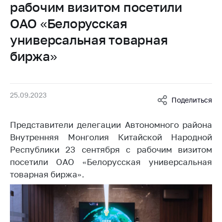
рабочим визитом посетили
Белорусская
универсальная
ОАО «Белорусская
товарная биржа
универсальная товарная
Общественная
биржа»
жизнь
Идеологическая
работа
25.09.2023
Поделиться
Официальные
геральдические
Представители делегации Автономного района
символы
Внутренняя Монголия Китайской Народной
5 лет МАРТ
Республики 23 сентября с рабочим визитом
посетили ОАО «Белорусская универсальная
Деятельность
товарная биржа».
Ценовая политика
Антимонопольное
регулирование и
конкуренция