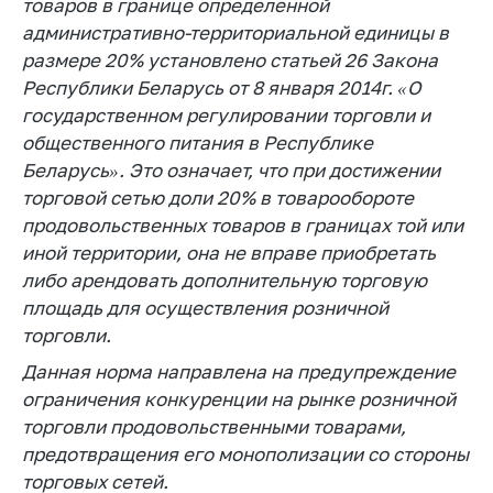
товаров в границе определенной
Торговля и услуги
административно-территориальной единицы в
размере 20% установлено статьей 26 Закона
Регулирование и
Республики Беларусь от 8 января 2014г. «О
контроль закупок
государственном регулировании торговли и
Защита прав
общественного питания в Республике
потребителей
Беларусь». Это означает, что при достижении
Регулирование
торговой сетью доли 20% в товарообороте
рекламной
продовольственных товаров в границах той или
деятельности
иной территории, она не вправе приобретать
либо арендовать дополнительную торговую
Международное
сотрудничество
площадь для осуществления розничной
торговли.
Применение мер
нетарифного
Данная норма направлена на предупреждение
регулирования
ограничения конкуренции на рынке розничной
торговли продовольственными товарами,
Биржевая торговля
предотвращения его монополизации со стороны
Выставочная
торговых сетей.