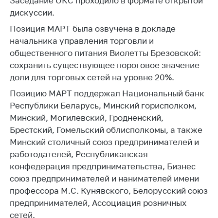
Заседание ОКС проходило в формате открытой
Сообщить о росте
дискуссии.
цен на товары
Позиция МАРТ была озвучена в докладе
Сообщить о росте
цен на лекарства и
начальника управления торговли и
медицинские
общественного питания Виолетты Брезовской:
изделия
сохранить существующее пороговое значение
доли для торговых сетей на уровне 20%.
Контакты
Позицию МАРТ поддержал Национальный банк
Адрес и режим
Республики Беларусь, Минский горисполком,
работы
Минский, Могилевский, Гродненский,
Приемная
Брестский, Гомельский облисполкомы, а также
Министра
Минский столичный союз предпринимателей и
Горячая линия
работодателей, Республиканская
конфедерация предпринимательства, Бизнес
Пресс-служба
союз предпринимателей и нанимателей имени
Вышестоящий
профессора М.С. Кунявского, Белорусский союз
государственный
предпринимателей, Ассоциация розничных
орган
сетей.