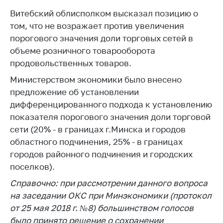
Важное на сайте
Витебский облисполком высказал позицию о
Сообщить о росте
том, что не возражает против увеличения
цен
порогового значения доли торговых сетей в
объеме розничного товарооборота
Ценообразование
продовольственных товаров.
на лекарственные
средства, изделия
Министерством экономики было внесено
медицинского
предложение об установлении
назначения и
дифференцированного подхода к установлению
медицинскую
технику
показателя порогового значения доли торговой
сети (20% - в границах г.Минска и городов
Решение Комиссии
областного подчинения, 25% - в границах
по установлению
городов районного подчинения и городских
факта нарушения
(отсутствия)
поселков).
нарушения
Справочно: при рассмотрении данного вопроса
антимонопольного
на заседании ОКС при Минэкономики (протокол
законодательства
от 25 мая 2018 г. №8) большинством голосов
Предостережения и
было принято решение о сохранении