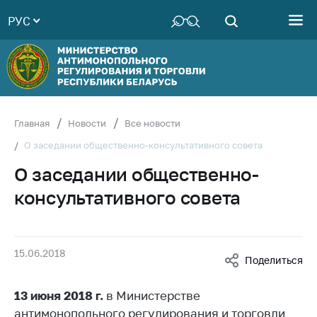
РУС
Министерство
Руководство
Структура
Министерства
Территориальные
Главная
Новости
Все новости
органы
О заседании общественно-консультативного совета
Законодательство
О заседании общественно-
Антикоррупционная
консультативного совета
деятельность
Общественно-
консультативный
15.06.2018
совет
Поделиться
Соискателям
13 июня 2018 г.
в Министерстве
Награждения
антимонопольного регулирования и торговли