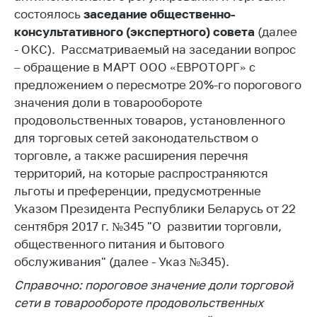
состоялось
заседание общественно-
Белорусская
универсальная
консультативного (экспертного) совета
(далее
товарная биржа
- ОКС). Рассматриваемый на заседании вопрос
– обращение в МАРТ ООО «ЕВРОТОРГ» с
Общественная
предложением о пересмотре 20%-го
жизнь
порогового
значения доли в товарообороте
Идеологическая
продовольственных товаров, установленного
работа
для торговых сетей законодательством о
Официальные
торговле, а также расширения перечня
геральдические
территорий, на которые распространяются
символы
льготы и преференции, предусмотренные
5 лет МАРТ
Указом Президента Республики Беларусь от 22
сентября 2017 г.
№345 "О развитии торговли,
Деятельность
общественного питания и бытового
Ценовая политика
обслуживания
" (далее - Указ №345)
.
Антимонопольное
Справочно: пороговое значение доли торговой
регулирование и
сети в товарообороте продовольственных
конкуренция