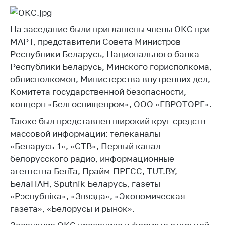
деятельность в
Республике
Беларусь
На заседание были приглашены члены ОКС при
Защита
МАРТ, представители Совета Министров
персональных
Республики Беларусь, Национального банка
данных
Республики Беларусь, Минского горисполкома,
облисполкомов, Министерства внутренних дел,
Новости
Комитета государственной безопасности,
концерн «Белгоспищепром», ООО «ЕВРОТОРГ».
Обратиться в МАРТ
Также был представлен широкий круг средств
Личный прием
массовой информации: телеканалы
граждан и юр. лиц
«Беларусь-1», «СТВ», Первый канал
Прямaя телефоннaя
белорусского радио, информационные
линия
агентства БелТа, Прайм-ПРЕСС, TUT.BY,
Горячая линия
БелаПАН, Sputnik Беларусь, газеты
«Рэспубліка», «Звязда», «Экономическая
Электронные
газета», «Белорусы и рынок».
обращения