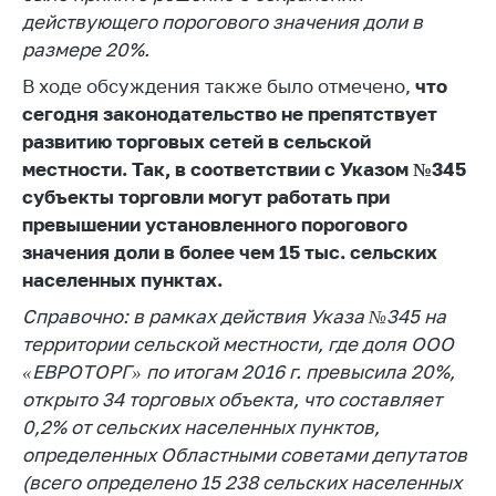
предупреждения
действующего порогового значения доли в
Общественное
размере 20%.
обсуждение
В ходе обсуждения также было отмечено,
что
проектов
сегодня законодательство не препятствует
Маркировка
развитию торговых сетей в сельской
товаров
местности. Так, в соответствии с Указом №345
Упрощение условий
субъекты торговли могут работать при
ведения бизнеса
превышении установленного порогового
значения доли в более чем 15 тыс. сельских
Рекомендации по
предотвращению
населенных пунктах.
распространения
Справочно: в рамках действия Указа №345 на
COVID-19 для
территории сельской местности, где доля ООО
субъектов торговли,
«ЕВРОТОРГ» по итогам 2016 г. превысила 20%,
общественного
питания, бытового
открыто 34 торговых объекта, что составляет
обслуживания
0,2% от сельских населенных пунктов,
определенных Областными советами депутатов
Обучение по
вопросам
(всего определено 15 238 сельских населенных