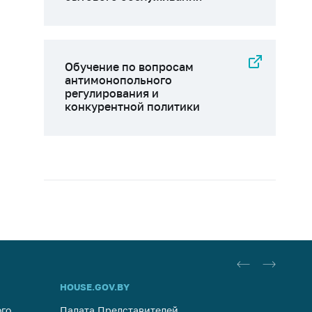
Обучение по вопросам
антимонопольного
регулирования и
конкурентной политики
HOUSE.GOV.BY
ОБРАЩ
го
Палата Представителей
Госуда