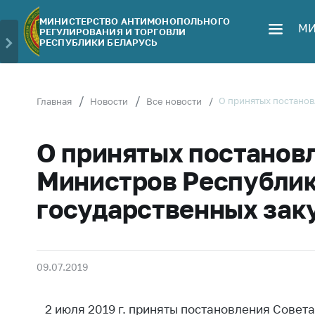
МИНИСТЕРСТВО АНТИМОНОПОЛЬНОГО
МИ
РЕГУЛИРОВАНИЯ И ТОРГОВЛИ
Министерство
Обрати
РЕСПУБЛИКИ БЕЛАРУСЬ
Руководство
Личн
гражд
Структура
Министерства
Прям
О принятых постанов
Главная
Новости
Все новости
телеф
Территориальные
органы
Горяч
О принятых постанов
Законодательство
Элек
Министров Республик
обра
Антикоррупционная
государственных зак
деятельность
Сообщ
цен н
Общественно-
консультативный
Сообщ
совет
цен н
09.07.2019
меди
Соискателям
изде
2 июля 2019 г. приняты постановления Совет