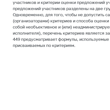
регулирование и
участников и критерии оценки предложений уч
средс
конкуренция
предложений участников разделены на две гру
меди
Одновременно, для того, чтобы не допустить 
назна
Торговля и услуги
меди
(организаторами) критериев и способа оценки
Регулирование и
техни
собой необъективное и (или) неадминистриру
контроль закупок
исполнителя), перечень критериев является з
Реше
449 предусматривает формулы, используемые 
Защита прав
по ус
присваиваемых по критериям.
потребителей
факт
(отсу
Регулирование
нару
рекламной
анти
деятельности
закон
Международное
Пред
сотрудничество
и пр
Применение мер
Обще
нетарифного
обсу
регулирования
прое
Биржевая торговля