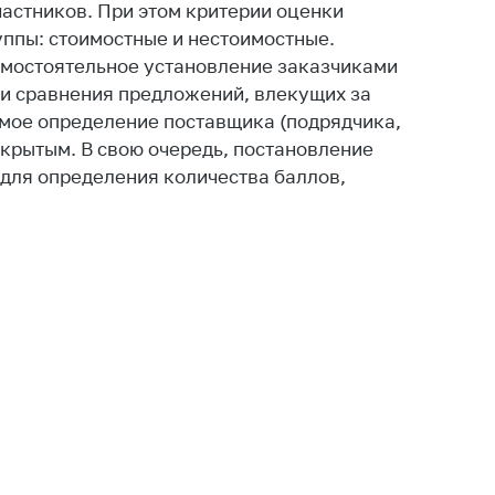
астников. При этом критерии оценки
тва, изделия
ппы: стоимостные и нестоимостные.
цинского
самостоятельное установление заказчиками
чения и
цинскую
 и сравнения предложений, влекущих за
ку
емое определение поставщика (подрядчика,
акрытым. В свою очередь, постановление
ние Комиссии
для определения количества баллов,
тановлению
а нарушения
тствия)
шения
монопольного
одательства
остережения
едупреждения
ственное
ждение
ктов