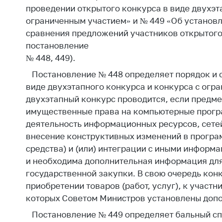
Награждения
проведении открытого конкурса в виде двухэт
Контак
Белорусская
ограниченным участием» и № 449 «Об установл
Адрес
универсальная
сравнения предложений участников открытого 
рабо
товарная биржа
постановление
Прие
№ 448, 449).
Общественная
Мини
жизнь
Постановление № 448 определяет порядок и с
Горяч
виде двухэтапного конкурса и конкурса с огра
Идеологическая
двухэтапный конкурс проводится, если предм
работа
Прес
имущественные права на компьютерные програ
Официальные
Выше
деятельность информационных ресурсов, сетей,
геральдические
госу
внесение конструктивных изменений в програ
символы
орга
средства) и (или) интеграции с иными информ
5 лет МАРТ
и необходима дополнительная информация дл
Важное 
государственной закупки. В свою очередь кон
Сообщ
Деятельность
приобретении товаров (работ, услуг), к участ
цен
Ценовая политика
которых Советом Министров установлены доп
Цено
Постановление № 449 определяет бальный сп
Антимонопольное
на ле