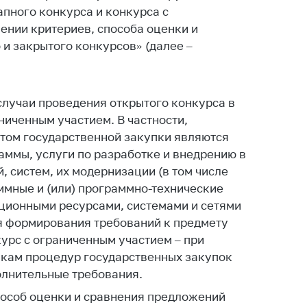
апного конкурса и конкурса с
ты
ении критериев, способа оценки и
 и режим
и закрытого конкурсов» (далее –
ты
мная
стра
лучаи проведения открытого конкурса в
ая линия
ниченным участием. В частности,
етом государственной закупки являются
с-служба
ммы, услуги по разработке и внедрению в
стоящий
 систем, их модернизации (в том числе
дарственный
ммные и (или) программно-технические
н
ационными ресурсами, системами и сетями
я формирования требований к предмету
на сайте
курс с ограниченным участием – при
ить о росте
никам процедур государственных закупок
олнительные требования.
образование
особ оценки и сравнения предложений
карственные