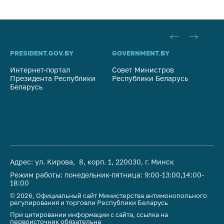
предупреждения
Общественное
обсуждение
проектов
PRESIDENT.GOV.BY
GOVERNMENT.BY
SO
Маркировка
товаров
Интернет-портал
Совет Министров
Со
Президента Республики
Республики Беларусь
На
Упрощение условий
Беларусь
Ре
ведения бизнеса
Рекомендации по
предотвращению
распространения
COVID-19 для
субъектов торговли,
Адрес: ул. Кирова, 8, корп. 1, 220030, г. Минск
общественного
Режим работы: понедельник-пятница: 9:00-13:00,14:00-
питания, бытового
18:00
обслуживания
© 2026, Официальный сайт Министерства антимонопольного
регулирования и торговли Республики Беларусь
Обучение по
При цитировании информации с сайта, ссылка на
вопросам
первоисточник обязательна