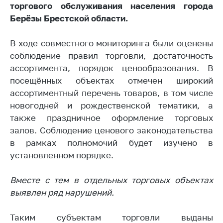
торгового обслуживания населения города
Торговля и услуги
Берёзы Брестской области.
Регулирование и
контроль закупок
В ходе совместного мониторинга были оценены
соблюдение правил торговли, достаточность
Защита прав
ассортимента, порядок ценообразования. В
потребителей
посещённых объектах отмечен широкий
Регулирование
ассортиментный перечень товаров, в том числе
рекламной
новогодней и рождественской тематики, а
деятельности
также праздничное оформление торговых
Международное
залов. Соблюдение ценового законодательства
сотрудничество
в рамках полномочий будет изучено в
установленном порядке.
Применение мер
нетарифного
регулирования
Вместе с тем в отдельных торговых объектах
выявлен ряд нарушений.
Биржевая торговля
Выставочная
Таким субъектам торговли выданы