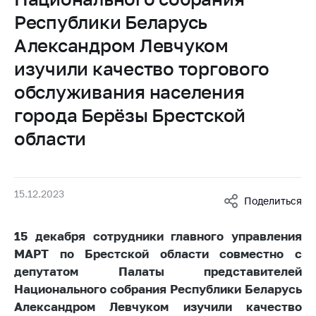
Белорусская
Республики Беларусь
универсальная
Александром Левчуком
товарная биржа
изучили качество торгового
Общественная
жизнь
обслуживания населения
Идеологическая
города Берёзы Брестской
работа
области
Официальные
геральдические
символы
15.12.2023
Поделиться
5 лет МАРТ
Деятельность
15 декабря сотрудники главного управления
МАРТ по Брестской области совместно с
Ценовая политика
депутатом Палаты представителей
Антимонопольное
Национального собрания Республики Беларусь
регулирование и
Александром Левчуком изучили качество
конкуренция