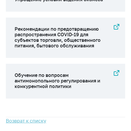
Важное на сайте
Сообщить о росте
цен
Рекомендации по предотвращению
Ценообразование
распространения COVID-19 для
на лекарственные
субъектов торговли, общественного
средства, изделия
питания, бытового обслуживания
медицинского
назначения и
медицинскую
технику
Обучение по вопросам
Решение Комиссии
антимонопольного регулирования и
по установлению
конкурентной политики
факта нарушения
(отсутствия)
нарушения
антимонопольного
законодательства
Возврат к списку
Предостережения и