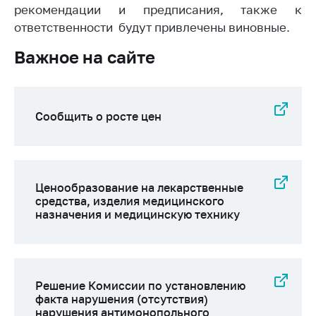
деятельность в
рекомендации и предписания, также к
Республике
ответственности будут привлечены виновные.
Беларусь
Важное на сайте
Защита
персональных
данных
Новости
Сообщить о росте цен
Обратиться в МАРТ
Личный прием
граждан и юр. лиц
Ценообразование на лекарственные
средства, изделия медицинского
Прямaя телефоннaя
назначения и медицинскую технику
линия
Горячая линия
Электронные
Решение Комиссии по установлению
обращения
факта нарушения (отсутствия)
нарушения антимонопольного