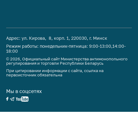
предупреждения
Общественное
обсуждение
проектов
Маркировка
Адрес: ул. Кирова, 8, корп. 1, 220030, г. Минск
товаров
Режим работы: понедельник-пятница: 9:00-13:00,14:00-
18:00
Упрощение условий
© 2026, Официальный сайт Министерства антимонопольного
ведения бизнеса
регулирования и торговли Республики Беларусь
Рекомендации по
При цитировании информации с сайта, ссылка на
первоисточник обязательна
предотвращению
распространения
COVID-19 для
Мы в соцсетях
субъектов торговли,
общественного
питания, бытового
обслуживания
Обучение по
вопросам