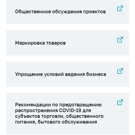
Сообщить о росте
цен на товары
Общественное обсуждение проектов
Сообщить о росте
цен на лекарства и
медицинские
изделия
Маркировка товаров
Контакты
Адрес и режим
работы
Упрощение условий ведения бизнеса
Приемная
Министра
Горячая линия
Пресс-служба
Рекомендации по предотвращению
распространения COVID-19 для
Вышестоящий
субъектов торговли, общественного
государственный
питания, бытового обслуживания
орган