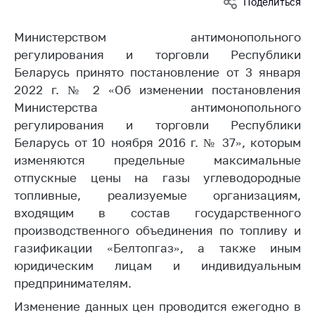
Поделиться
Белорусская
универсальная
Министерством антимонопольного
товарная биржа
регулирования и торговли Республики
Общественная
Беларусь принято постановление от 3 января
жизнь
2022 г. № 2 «Об изменении постановления
Министерства антимонопольного
Идеологическая
работа
регулирования и торговли Республики
Беларусь от 10 ноября 2016 г. № 37», которым
Официальные
изменяются предельные максимальные
геральдические
отпускные цены на газы углеводородные
символы
топливные, реализуемые организациям,
5 лет МАРТ
входящим в состав государственного
производственного объединения по топливу и
Деятельность
газификации «Белтопгаз», а также иным
Ценовая политика
юридическим лицам и индивидуальным
Антимонопольное
предпринимателям.
регулирование и
Изменение данных цен проводится ежегодно в
конкуренция