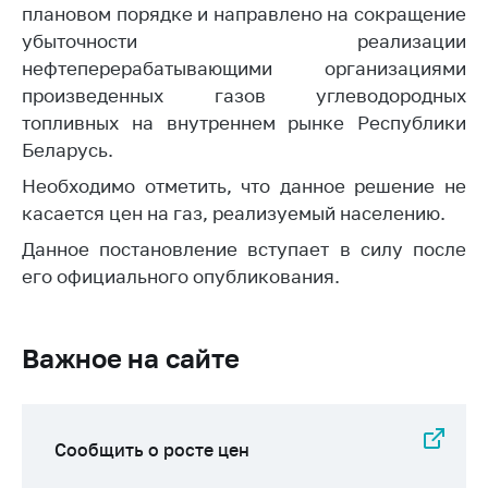
плановом порядке и направлено на сокращение
Торговля и услуги
убыточности реализации
нефтеперерабатывающими организациями
Регулирование и
контроль закупок
произведенных газов углеводородных
топливных на внутреннем рынке Республики
Защита прав
Беларусь.
потребителей
Необходимо отметить, что данное решение не
Регулирование
касается цен на газ, реализуемый населению.
рекламной
деятельности
Данное постановление вступает в силу после
его официального опубликования.
Международное
сотрудничество
Применение мер
Важное на сайте
нетарифного
регулирования
Биржевая торговля
Сообщить о росте цен
Выставочная