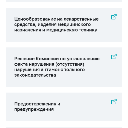
деятельность в
Республике
Беларусь
Ценообразование на лекарственные
Защита
средства, изделия медицинского
персональных
назначения и медицинскую технику
данных
Новости
Решение Комиссии по установлению
Обратиться в МАРТ
факта нарушения (отсутствия)
нарушения антимонопольного
Личный прием
законодательства
граждан и юр. лиц
Прямaя телефоннaя
линия
Горячая линия
Предостережения и
предупреждения
Электронные
обращения