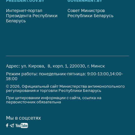
предупреждения
PRESIDENT.GOV.BY
GOVERNMENT.BY
SO
Интернет-портал
Совет Министров
Со
Общественное
Президента Республики
Республики Беларусь
На
обсуждение
Беларусь
Ре
проектов
Маркировка
товаров
Упрощение условий
ведения бизнеса
Адрес: ул. Кирова, 8, корп. 1, 220030, г. Минск
Рекомендации по
Режим работы: понедельник-пятница: 9:00-13:00,14:00-
предотвращению
18:00
распространения
© 2026, Официальный сайт Министерства антимонопольного
COVID-19 для
регулирования и торговли Республики Беларусь
субъектов торговли,
При цитировании информации с сайта, ссылка на
общественного
первоисточник обязательна
питания, бытового
обслуживания
Мы в соцсетях
Обучение по
вопросам