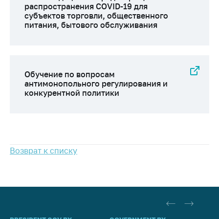
распространения COVID-19 для
Важное на сайте
субъектов торговли, общественного
Сообщить о росте
питания, бытового обслуживания
цен
Ценообразование
на лекарственные
средства, изделия
Обучение по вопросам
медицинского
антимонопольного регулирования и
назначения и
конкурентной политики
медицинскую
технику
Решение Комиссии
по установлению
Возврат к списку
факта нарушения
(отсутствия)
нарушения
антимонопольного
законодательства
Предостережения и