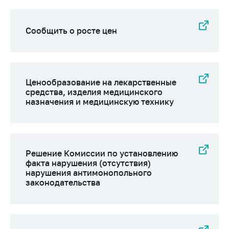
деятельность в
Республике
Беларусь
Сообщить о росте цен
Защита
персональных
данных
Новости
Ценообразование на лекарственные
средства, изделия медицинского
назначения и медицинскую технику
Обратиться в МАРТ
Личный прием
граждан и юр. лиц
Решение Комиссии по установлению
Прямaя телефоннaя
факта нарушения (отсутствия)
линия
нарушения антимонопольного
законодательства
Горячая линия
Электронные
обращения