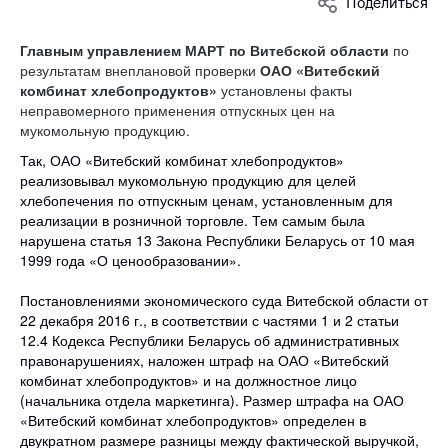
Поделиться
Белорусская
универсальная
Главным управлением МАРТ по Витебской области
по
товарная биржа
результатам внеплановой проверки
ОАО «Витебский
комбинат хлебопродуктов»
установлены факты
Общественная
неправомерного применения отпускных цен на
жизнь
мукомольную продукцию.
Идеологическая
Так, ОАО «Витебский комбинат хлебопродуктов»
работа
реализовывал мукомольную продукцию для целей
хлебопечения по отпускным ценам, установленным для
Официальные
реализации в розничной торговле. Тем самым была
геральдические
нарушена статья 13 Закона Республики Беларусь от 10 мая
символы
1999 года «О ценообразовании».
5 лет МАРТ
Постановлениями экономического суда Витебской области от
22 декабря 2016 г., в соответствии с частями 1 и 2 статьи
Деятельность
12.4 Кодекса Республики Беларусь об административных
правонарушениях, наложен штраф на ОАО «Витебский
Ценовая политика
комбинат хлебопродуктов» и на должностное лицо
Антимонопольное
(начальника отдела маркетинга). Размер штрафа на ОАО
регулирование и
«Витебский комбинат хлебопродуктов» определен в
двукратном размере разницы между фактической выручкой,
конкуренция