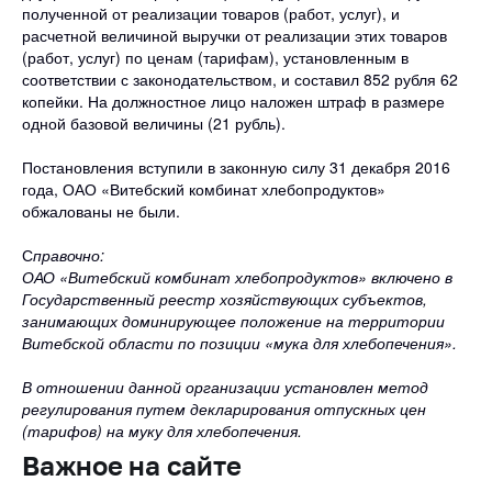
полученной от реализации товаров (работ, услуг), и
Торговля и услуги
расчетной величиной выручки от реализации этих товаров
(работ, услуг) по ценам (тарифам), установленным в
Регулирование и
соответствии с законодательством, и составил 852 рубля 62
контроль закупок
копейки. На должностное лицо наложен штраф в размере
одной базовой величины (21 рубль).
Защита прав
потребителей
Постановления вступили в законную силу 31 декабря 2016
года, ОАО «Витебский комбинат хлебопродуктов»
Регулирование
обжалованы не были.
рекламной
деятельности
С
правочно:
ОАО «Витебский комбинат хлебопродуктов» включено в
Международное
Государственный реестр хозяйствующих субъектов,
сотрудничество
занимающих доминирующее положение на территории
Витебской области по позиции «мука для хлебопечения».
Применение мер
нетарифного
В отношении данной организации установлен метод
регулирования
регулирования путем декларирования отпускных цен
Биржевая торговля
(тарифов) на муку для хлебопечения.
Важное на сайте
Выставочная