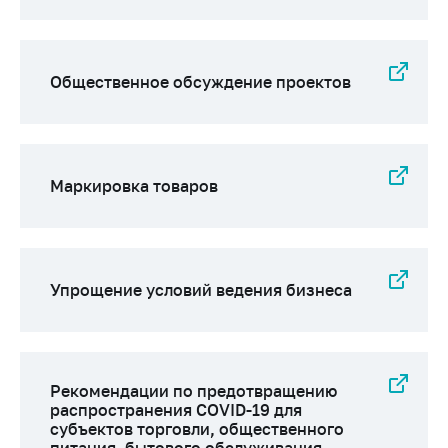
Сообщить о росте
цен на товары
Сообщить о росте
цен на лекарства и
Общественное обсуждение проектов
медицинские
изделия
Контакты
Маркировка товаров
Адрес и режим
работы
Приемная
Министра
Упрощение условий ведения бизнеса
Горячая линия
Пресс-служба
Вышестоящий
Рекомендации по предотвращению
государственный
распространения COVID-19 для
орган
субъектов торговли, общественного