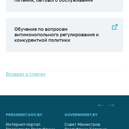
питания, бытового обслуживания
Важное на сайте
Сообщить о росте
цен
Обучение по вопросам
Ценообразование
антимонопольного регулирования и
на лекарственные
конкурентной политики
средства, изделия
медицинского
назначения и
медицинскую
технику
Возврат к списку
Решение Комиссии
по установлению
факта нарушения
(отсутствия)
нарушения
антимонопольного
законодательства
PRESIDENT.GOV.BY
GOVERNMENT.BY
SO
Предостережения и
Интернет-портал
Совет Министров
Со