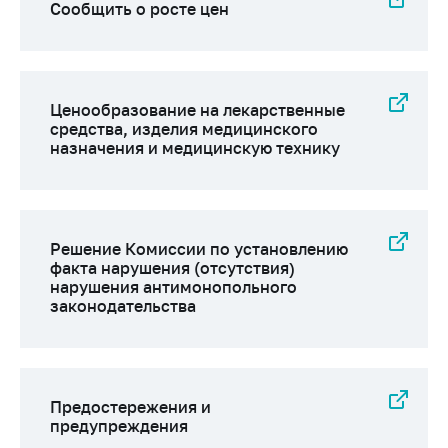
деятельность в
Сообщить о росте цен
Республике
Беларусь
Защита
персональных
Ценообразование на лекарственные
данных
средства, изделия медицинского
назначения и медицинскую технику
Новости
Обратиться в МАРТ
Личный прием
Решение Комиссии по установлению
граждан и юр. лиц
факта нарушения (отсутствия)
нарушения антимонопольного
Прямaя телефоннaя
законодательства
линия
Горячая линия
Электронные
Предостережения и
обращения
предупреждения