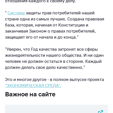
отношения каждого к своему делу."
Торговля и услуги
"
Система
защиты прав потребителей нашей
Регулирование и
стране одна из самых лучших. Создана правовая
контроль закупок
база, которая, начиная от Конституции и
Защита прав
заканчивая Законом о правах потребителей,
потребителей
защищает его от начала и до конца."
Регулирование
"Уверен, что Год качества затронет все сферы
рекламной
жизнедеятельности нашего общества. И ни один
деятельности
человек не должен остаться в стороне. Каждый
Международное
должен делать свое дело качественно."
сотрудничество
Применение мер
Это и многое другое - в полном выпуске проекта
нетарифного
"ЭКОНОМИЧЕСКАЯ СРЕДА".
регулирования
Важное на сайте
Биржевая торговля
Выставочная