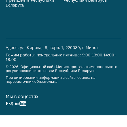
Президента Республики
предупреждения
Республики Беларусь
На
Беларусь
Ре
Общественное
обсуждение
проектов
Маркировка
товаров
Адрес: ул. Кирова, 8, корп. 1, 220030, г. Минск
Упрощение условий
ведения бизнеса
Режим работы: понедельник-пятница: 9:00-13:00,14:00-
18:00
Рекомендации по
© 2026, Официальный сайт Министерства антимонопольного
регулирования и торговли Республики Беларусь
предотвращению
распространения
При цитировании информации с сайта, ссылка на
первоисточник обязательна
COVID-19 для
субъектов торговли,
общественного
Мы в соцсетях
питания, бытового
обслуживания
Обучение по
вопросам