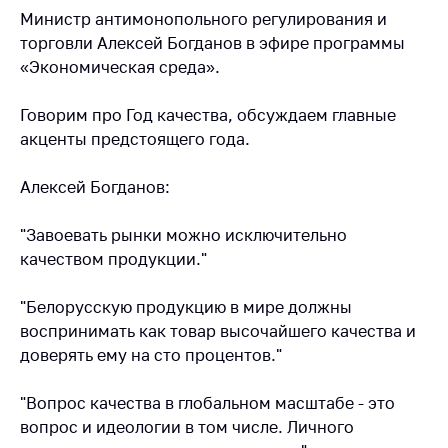
Министр антимонопольного регулирования и
Белорусская
универсальная
торговли Алексей Богданов в эфире программы
товарная биржа
«Экономическая среда».
Общественная
Говорим про Год качества, обсуждаем главные
жизнь
акценты предстоящего года.
Идеологическая
работа
Алексей Богданов:
Официальные
геральдические
"Завоевать рынки можно исключительно
символы
качеством продукции."
5 лет МАРТ
"Белорусскую продукцию в мире должны
Деятельность
воспринимать как товар высочайшего качества и
доверять ему на сто процентов."
Ценовая политика
Антимонопольное
"Вопрос качества в глобальном масштабе - это
регулирование и
вопрос и идеологии в том числе. Личного
конкуренция