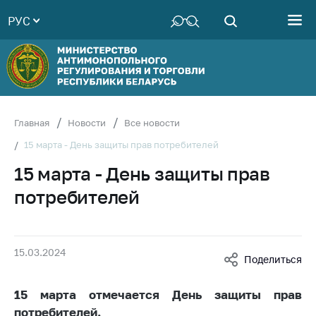
РУС
Министерство
Руководство
Структура
Министерства
Территориальные
Главная
Новости
Все новости
органы
15 марта - День защиты прав потребителей
Законодательство
15 марта - День защиты прав
Антикоррупционная
потребителей
деятельность
Общественно-
консультативный
15.03.2024
совет
Поделиться
Соискателям
15 марта отмечается День защиты прав
Награждения
потребителей.