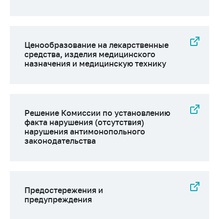
деятельность в
Республике
Беларусь
Защита
Ценообразование на лекарственные
персональных
средства, изделия медицинского
данных
назначения и медицинскую технику
Новости
Обратиться в МАРТ
Решение Комиссии по установлению
Личный прием
факта нарушения (отсутствия)
граждан и юр. лиц
нарушения антимонопольного
законодательства
Прямaя телефоннaя
линия
Горячая линия
Предостережения и
Электронные
предупреждения
обращения