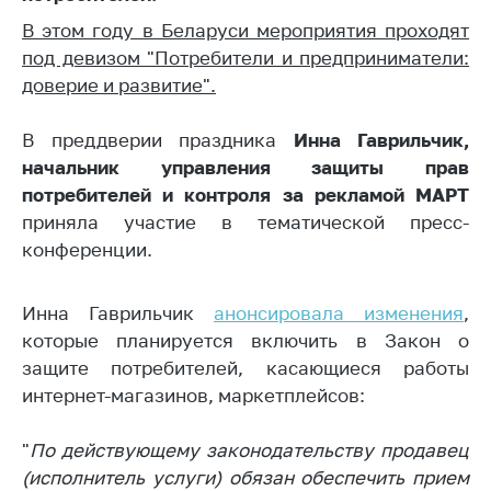
Белорусская
В этом году в Беларуси мероприятия проходят
универсальная
под девизом "Потребители и предприниматели:
товарная биржа
доверие и развитие".
Общественная
жизнь
В преддверии праздника
Инна Гаврильчик,
начальник управления защиты прав
Идеологическая
работа
потребителей и контроля за рекламой МАРТ
приняла участие в тематической пресс-
Официальные
конференции.
геральдические
символы
Инна Гаврильчик
анонсировала изменения
,
5 лет МАРТ
которые планируется включить в Закон о
Деятельность
защите потребителей, касающиеся работы
интернет-магазинов, маркетплейсов:
Ценовая политика
Антимонопольное
"
По действующему законодательству продавец
регулирование и
(исполнитель услуги) обязан обеспечить прием
конкуренция