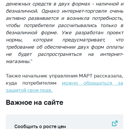
денежных средств в двух формах - наличной и
Торговля и услуги
безналичной. Однако интернет-торговля очень
активно развивается и возникла потребность,
Регулирование и
контроль закупок
чтобы потребители рассчитывались только в
безналичной форме. Уже разработан проект
Защита прав
нормы, которая предусматривает, что
потребителей
требование об обеспечении двух форм оплаты
Регулирование
не будет распространяться на интернет-
рекламной
магазины
."
деятельности
Международное
Также начальник управления МАРТ рассказала,
сотрудничество
куда потребителям
можно обращаться за
защитой свои прав.
Применение мер
нетарифного
Важное на сайте
регулирования
Биржевая торговля
Выставочная
Сообщить о росте цен