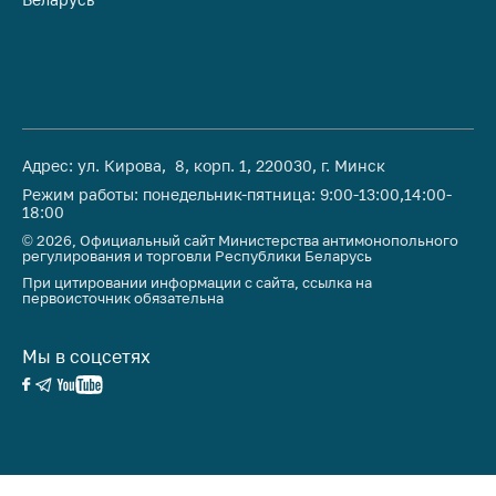
предупреждения
Общественное
обсуждение
проектов
Маркировка
товаров
Адрес: ул. Кирова, 8, корп. 1, 220030, г. Минск
Упрощение условий
Режим работы: понедельник-пятница: 9:00-13:00,14:00-
18:00
ведения бизнеса
© 2026, Официальный сайт Министерства антимонопольного
Рекомендации по
регулирования и торговли Республики Беларусь
предотвращению
При цитировании информации с сайта, ссылка на
первоисточник обязательна
распространения
COVID-19 для
субъектов торговли,
Мы в соцсетях
общественного
питания, бытового
обслуживания
Обучение по
вопросам