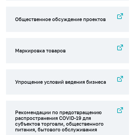
Сообщить о росте
цен на товары
Сообщить о росте
Общественное обсуждение проектов
цен на лекарства и
медицинские
изделия
Контакты
Маркировка товаров
Адрес и режим
работы
Приемная
Упрощение условий ведения бизнеса
Министра
Горячая линия
Пресс-служба
Рекомендации по предотвращению
Вышестоящий
распространения COVID-19 для
государственный
субъектов торговли, общественного
орган
питания, бытового обслуживания