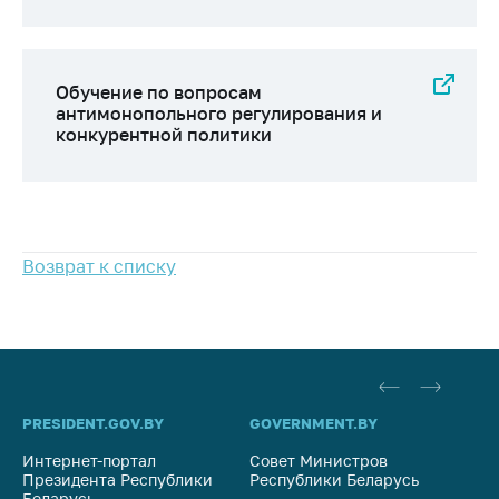
Важное на сайте
Сообщить о росте
цен
Обучение по вопросам
антимонопольного регулирования и
Ценообразование
конкурентной политики
на лекарственные
средства, изделия
медицинского
назначения и
медицинскую
технику
Возврат к списку
Решение Комиссии
по установлению
факта нарушения
(отсутствия)
нарушения
антимонопольного
PRESIDENT.GOV.BY
GOVERNMENT.BY
SO
законодательства
Интернет-портал
Совет Министров
Со
Предостережения и
Президента Республики
Республики Беларусь
На
Беларусь
Ре