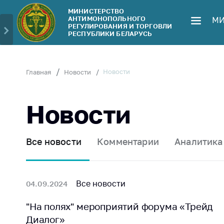
МИНИСТЕРСТВО
АНТИМОНОПОЛЬНОГО
МИ
Министерство
Обрати
РЕГУЛИРОВАНИЯ И ТОРГОВЛИ
РЕСПУБЛИКИ БЕЛАРУСЬ
Руководство
Личн
гражд
Структура
Министерства
Прям
Новости
Главная
Новости
телеф
Территориальные
органы
Горяч
Новости
Законодательство
Элек
обра
Антикоррупционная
Все новости
Комментарии
Аналитика
деятельность
Сообщ
цен н
Общественно-
консультативный
Сообщ
Все новости
04.09.2024
совет
цен н
меди
"На полях" мероприятий форума «Трейд
Соискателям
изде
Диалог»