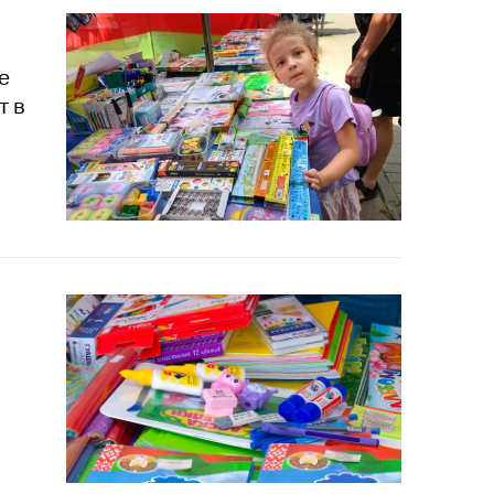
е
т в