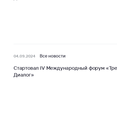
Награждения
Контак
Белорусская
Адрес
универсальная
рабо
товарная биржа
Прие
Общественная
Мини
жизнь
Горяч
Идеологическая
работа
Прес
Все новости
04.09.2024
Официальные
Выше
Стартовал IV Международный форум «Тр
геральдические
госу
символы
Диалог»
орга
5 лет МАРТ
Важное 
Сообщ
Деятельность
цен
Ценовая политика
Цено
Антимонопольное
на ле