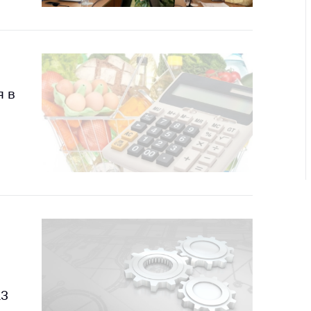
ировка
ров
щение
ий ведения
еса
я в
мендации по
отвращению
ространения
-19 для
ктов
вли,
ственного
ия, бытового
уживания
ение по
осам
монопольного
ирования и
13
урентной