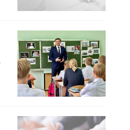
тики
а