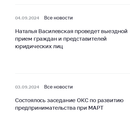
регулирование и
средс
конкуренция
меди
назна
Все новости
04.09.2024
Торговля и услуги
меди
Регулирование и
техни
Наталья Василевская проведет выездной
контроль закупок
прием граждан и представителей
Реше
юридических лиц
Защита прав
по ус
потребителей
факт
(отсу
Регулирование
нару
рекламной
анти
деятельности
закон
Все новости
03.09.2024
Международное
Пред
сотрудничество
и пр
Состоялось заседание ОКС по развитию
Применение мер
предпринимательства при МАРТ
Обще
нетарифного
обсу
регулирования
прое
Биржевая торговля