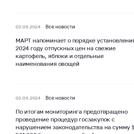
Марк
това
Выставочная
деятельность в
Упро
Республике
услов
Все новости
03.09.2024
Беларусь
бизн
МАРТ напоминает о порядке установлени
Защита
Реко
персональных
2024 году отпускных цен на свежие
пред
данных
картофель, яблоки и отдельные
расп
COVID
наименования овощей
Новости
субъе
торго
обще
питан
обсл
Все новости
03.09.2024
Обуч
По итогам мониторинга предотвращено
вопр
проведение процедур госзакупок с
анти
регул
нарушением законодательства на сумму 
конк