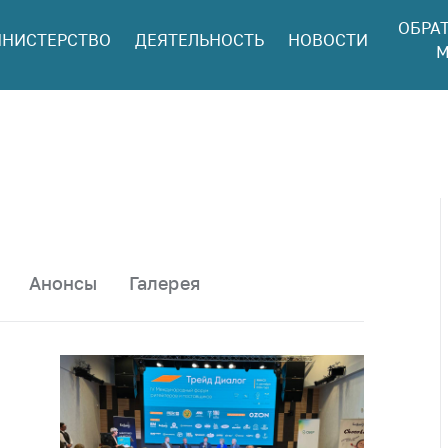
ОБРА
НИСТЕРСТВО
ДЕЯТЕЛЬНОСТЬ
НОВОСТИ
ться в МАРТ
М
ый прием
ан и юр. лиц
aя
оннaя линия
ая линия
тронные
щения
Анонсы
Галерея
ить о росте
а товары
ить о росте
а лекарства и
цинские
лия