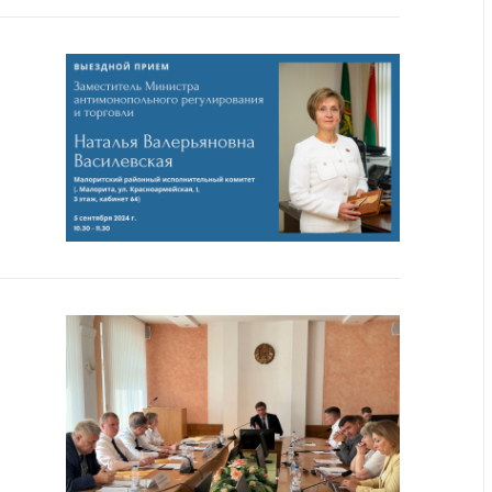
тва, изделия
цинского
чения и
цинскую
ку
ние Комиссии
тановлению
а нарушения
тствия)
шения
монопольного
одательства
остережения
едупреждения
ственное
ждение
ктов