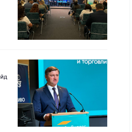
ты
 и режим
ты
мная
стра
ая линия
с-служба
стоящий
ейд
дарственный
н
на сайте
ить о росте
образование
карственные