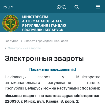
РУС
Міністэрства
Кіраўніцтва
Cтруктура
Тэрытарыяльныя
органы
Галоўная
Звароты грамадзян і юр. асоб
Заканадаўства
Электронныя звароты
Электронныя звароты
Грамадска-
кансультатыўны
савет
Паважаны наведвальнік!
Беларуская
Накіраваць зварот у Міністэрства
ўніверсальная
антыманапольнага рэгулявання і гандлю
таварная біржа
Рэспублікі Беларусь можна наступнымі спосабамі:
Рэдакцыя
пісьмовы зварот - на паштовы адрас міністэрства:
часопіса
220030, г. Мінск, вул. Кірава, 8, корп. 1;
«Гермес»