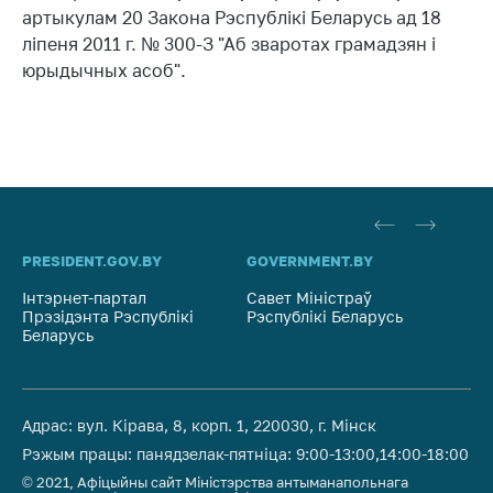
артыкулам 20 Закона Рэспублікі Беларусь ад 18
Біржавы гандаль
ліпеня 2011 г. № 300-З "Аб зваротах грамадзян і
Навіны
юрыдычных асоб".
Звярнуцца ў МАРГ
Асабісты прыем
грамадзян і юр.
асоб
Прамая
PRESIDENT.GOV.BY
GOVERNMENT.BY
SO
тэлефонная лінія
Інтэрнет-партал
Савет Міністраў
Са
Гарачая лінія
Прэзідэнта Рэспублікі
Рэспублікі Беларусь
На
Беларусь
Рэ
Электронныя
звароты
Паведаміць аб
Адрас: вул. Кірава, 8, корп. 1, 220030, г. Мінск
росце кошту на
Рэжым працы: панядзелак-пятніца: 9:00-13:00,14:00-18:00
тавары
© 2021, Афіцыйны сайт Міністэрства антыманапольнага