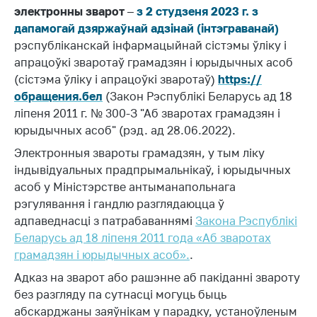
электронны зварот
–
з 2 студзеня 2023 г. з
Дзейнасць
дапамогай дзяржаўнай адзінай (інтэграванай)
Антыманапольнае
рэспубліканскай інфармацыйнай сістэмы ўліку і
рэгуляванне і
апрацоўкі зваротаў грамадзян і юрыдычных асоб
канкурэнцыя
(сістэма ўліку і апрацоўкі зваротаў)
https://
обращения.бел
(Закон Рэспублікі Беларусь ад 18
Рэгуляванне
ліпеня 2011 г. № 300-З "Аб зваротах грамадзян і
гандлю
юрыдычных асоб" (рэд. ад 28.06.2022).
Абарона правоў
Электронныя звароты грамадзян, у тым ліку
спажыўцоў
індывідуальных прадпрымальнікаў, і юрыдычных
Рэгуляванне
асоб у Міністэрстве антыманапольнага
рэкламнай
рэгулявання і гандлю разглядаюцца ў
дзейнасці
адпаведнасці з патрабаваннямі
Закона Рэспублікі
Рэгуляванне і
Беларусь ад 18 ліпеня 2011 года «Аб зваротах
кантроль закупак
грамадзян і юрыдычных асоб».
.
Прымяненне мер
Адказ на зварот або рашэнне аб пакіданні звароту
нетарыфнага
без разгляду па сутнасці могуць быць
рэгулявання
абскарджаны заяўнікам у парадку, устаноўленым