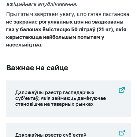
афіцыйнага апублікавання.
Біржавы гандаль
Пры гэтым звяртаем увагу, што гэтая пастанова
Навіны
не закранае рэгуляваных цэн на звадкаваны
газ у балонах ёмістасцю 50 літраў (21 кг), якія
Звярнуцца ў МАРГ
карыстаюцца найбольшым попытам у
Асабісты прыем
насельніцтва.
грамадзян і юр.
асоб
Важнае на сайце
Прамая
тэлефонная лінія
Гарачая лінія
Дзяржаўны рэестр гаспадарчых
Электронныя
суб'ектаў, якія займаюць дамінуючае
звароты
становішча на таварных рынках
Паведаміць аб
росце кошту на
тавары
Дзяржаўны рэестр суб'eктаў