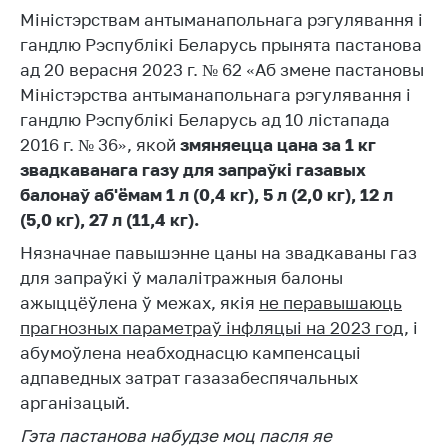
Міністэрствам антыманапольнага рэгулявання і
Дзейнасць
гандлю Рэспублікі Беларусь прынята пастанова
Антыманапольнае
ад 20 верасня 2023 г. № 62 «Аб змене пастановы
рэгуляванне і
Міністэрства антыманапольнага рэгулявання і
канкурэнцыя
гандлю Рэспублікі Беларусь ад 10 лістапада
Рэгуляванне
2016 г. № 36», якой
змяняецца цана за 1 кг
гандлю
звадкаванага газу для запраўкі газавых
балонаў аб'ёмам 1 л (0,4 кг), 5 л (2,0 кг), 12 л
Абарона правоў
спажыўцоў
(5,0 кг), 27 л (11,4 кг).
Нязначнае павышэнне цаны на звадкаваны газ
Рэгуляванне
рэкламнай
для запраўкі ў малалітражныя балоны
дзейнасці
ажыццёўлена ў межах, якія
не перавышаюць
прагнозных параметраў інфляцыі на 2023 год,
і
Рэгуляванне і
абумоўлена неабходнасцю кампенсацыі
кантроль закупак
адпаведных затрат газазабеспячальных
Прымяненне мер
арганізацый.
нетарыфнага
рэгулявання
Гэта пастанова набудзе моц пасля яе